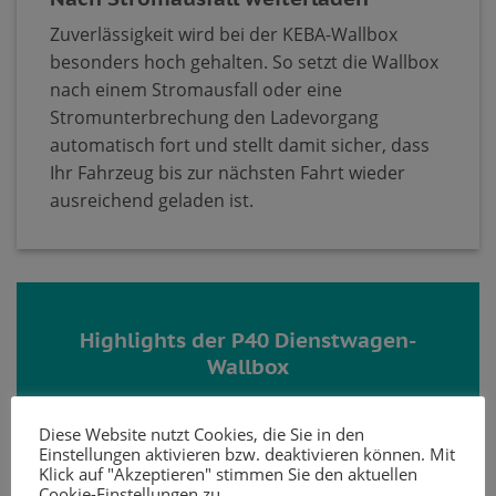
Zuverlässigkeit wird bei der KEBA-Wallbox
besonders hoch gehalten. So setzt die Wallbox
nach einem Stromausfall oder eine
Stromunterbrechung den Ladevorgang
automatisch fort und stellt damit sicher, dass
Ihr Fahrzeug bis zur nächsten Fahrt wieder
ausreichend geladen ist.
Highlights der P40 Dienstwagen-
Wallbox
MID-Zähler: Kilowattstundengenau
Aufzeichnung des Ladestroms
Diese Website nutzt Cookies, die Sie in den
Einstellungen aktivieren bzw. deaktivieren können. Mit
Klick auf "Akzeptieren" stimmen Sie den aktuellen
Abrechnung der Ladekosten mit dem
Cookie-Einstellungen zu.