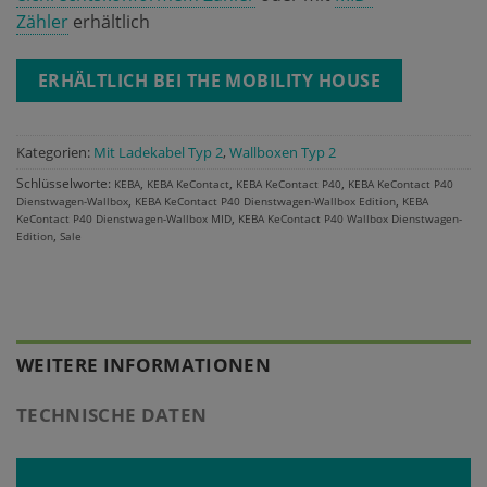
Zähler
erhältlich
ERHÄLTLICH BEI THE MOBILITY HOUSE
Kategorien:
Mit Ladekabel Typ 2
,
Wallboxen Typ 2
Schlüsselworte:
,
,
,
KEBA
KEBA KeContact
KEBA KeContact P40
KEBA KeContact P40
,
,
Dienstwagen-Wallbox
KEBA KeContact P40 Dienstwagen-Wallbox Edition
KEBA
,
KeContact P40 Dienstwagen-Wallbox MID
KEBA KeContact P40 Wallbox Dienstwagen-
,
Edition
Sale
WEITERE INFORMATIONEN
TECHNISCHE DATEN