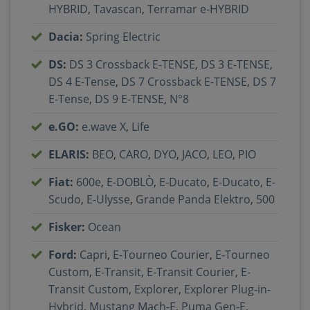
HYBRID
,
Tavascan
,
Terramar e-HYBRID
Dacia
:
Spring Electric
DS
:
DS 3 Crossback E-TENSE
,
DS 3 E-TENSE
,
DS 4 E-Tense
,
DS 7 Crossback E-TENSE
,
DS 7
E-Tense
,
DS 9 E-TENSE
,
N°8
e.GO
:
e.wave X
,
Life
ELARIS
:
BEO
,
CARO
,
DYO
,
JACO
,
LEO
,
PIO
Fiat
:
600e
,
E-DOBLÒ
,
E-Ducato
,
E-Ducato
,
E-
Scudo
,
E-Ulysse
,
Grande Panda Elektro
,
500
Fisker
:
Ocean
Ford
:
Capri
,
E-Tourneo Courier
,
E-Tourneo
Custom
,
E-Transit
,
E-Transit Courier
,
E-
Transit Custom
,
Explorer
,
Explorer Plug-in-
Hybrid
,
Mustang Mach-E
,
Puma Gen-E
,