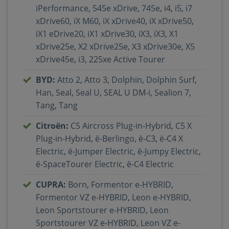
iPerformance
,
545e xDrive
,
745e
,
i4
,
i5
,
i7
xDrive60
,
iX M60
,
iX xDrive40
,
iX xDrive50
,
iX1 eDrive20
,
iX1 xDrive30
,
iX3
,
iX3
,
X1
xDrive25e
,
X2 xDrive25e
,
X3 xDrive30e
,
X5
xDrive45e
,
i3
,
225xe Active Tourer
BYD
:
Atto 2
,
Atto 3
,
Dolphin
,
Dolphin Surf
,
Han
,
Seal
,
Seal U
,
SEAL U DM-i
,
Sealion 7
,
Tang
,
Tang
Citroën
:
C5 Aircross Plug-in-Hybrid
,
C5 X
Plug-in-Hybrid
,
ë-Berlingo
,
ë-C3
,
ë-C4 X
Electric
,
ë-Jumper Electric
,
ë-Jumpy Electric
,
ë-SpaceTourer Electric
,
ë-C4 Electric
CUPRA
:
Born
,
Formentor e-HYBRID
,
Formentor VZ e-HYBRID
,
Leon e-HYBRID
,
Leon Sportstourer e-HYBRID
,
Leon
Sportstourer VZ e-HYBRID
,
Leon VZ e-