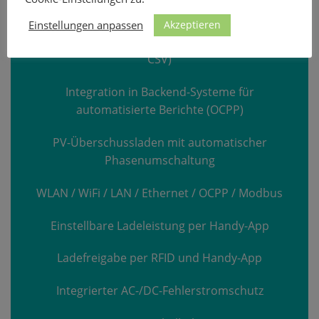
Arbeitgeber
Akzeptieren
Einstellungen anpassen
Automatische Ladeberichte per E-Mail (PDF,
CSV)
Integration in Backend-Systeme für
automatisierte Berichte (OCPP)
PV-Überschussladen mit automatischer
Phasenumschaltung
WLAN / WiFi / LAN / Ethernet / OCPP / Modbus
Einstellbare Ladeleistung per Handy-App
Ladefreigabe per RFID und Handy-App
Integrierter AC-/DC-Fehlerstromschutz