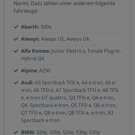
Norm). Dazu zählen unter anderem folgende
Fahrzeuge:
Abarth
:
500e
Aiways
:
Aiways U5
,
Aiways U6
Alfa Romeo
:
Junior Elettrica
,
Tonale Plug-in-
Hybrid Q4
Alpine
:
A290
Audi
:
A3 Sportback TFSI e
,
A4 e-tron
,
A6 e-
tron
,
A6 TFSI e
,
A7 Sportback TFSI e
,
A8 TFSI
e
,
e-tron GT quattro
,
Q3 TFSI e
,
Q4 e-tron
,
Q4 Sportback e‐tron
,
Q5 TFSI e
,
Q6 e-tron
,
Q7 TFSI e
,
Q8 e-tron
,
Q8 TFSI e
,
e-tron
,
A3
Sportback e-tron
BMW
:
320e
,
330e
,
520e
,
530e
,
530e