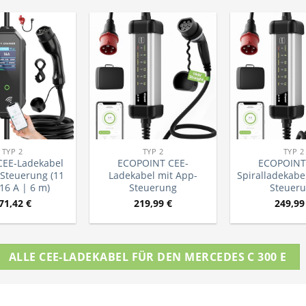
TYP 2
TYP 2
TYP 2
CEE-Ladekabel
ECOPOINT CEE-
ECOPOINT
Steuerung (11
Ladekabel mit App-
Spiralladekabe
16 A | 6 m)
Steuerung
Steuer
71,42
€
219,99
€
249,9
ALLE CEE-LADEKABEL FÜR DEN MERCEDES C 300 E