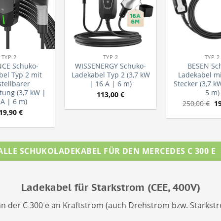
TYP 2
TYP 2
TYP 2
CE Schuko-
WISSENERGY Schuko-
BESEN Sc
bel Typ 2 mit
Ladekabel Typ 2 (3,7 kW
Ladekabel mi
stellbarer
| 16 A | 6 m)
Stecker (3,7 k
tung (3,7 kW |
5 m)
113,00
€
 A | 6 m)
250,00
€
1
19,90
€
ALLE SCHUKOLADEKABEL FÜR DEN MERCEDES C 300 E
Ladekabel für Starkstrom (CEE, 400V)
nn der C 300 e an Kraftstrom (auch Drehstrom bzw. Starkst