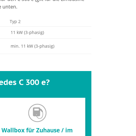
e unten.
Typ 2
11 kW (3-phasig)
min. 11 kW (3-phasig)
edes C 300 e?
Wallbox für Zuhause / im