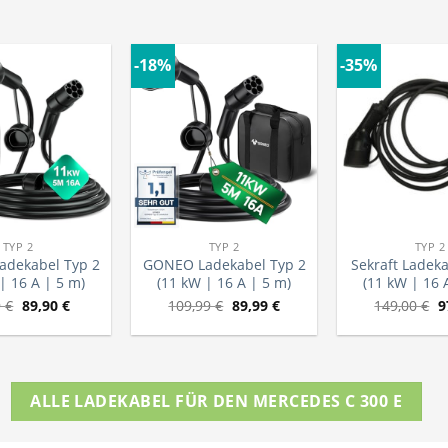
-18%
-35%
TYP 2
TYP 2
TYP 2
dekabel Typ 2
GONEO Ladekabel Typ 2
Sekraft Ladeka
| 16 A | 5 m)
(11 kW | 16 A | 5 m)
(11 kW | 16 
9
€
89,90
€
109,99
€
89,99
€
149,00
€
9
ALLE LADEKABEL FÜR DEN MERCEDES C 300 E