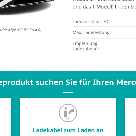
und das T-Modell) finden Si
Ladeanschluss AC:
nder Migl
(
CC BY-SA 4.0
)
Max. Ladeleistung:
Empfehlung
Ladezubehör:
produkt suchen Sie für Ihren Merc
Ladekabel zum Laden an