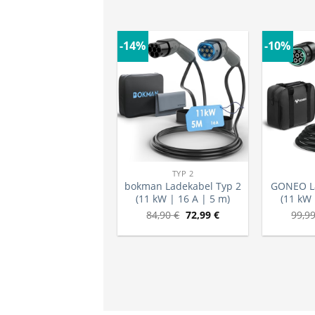
-14%
-10%
TYP 2
bokman Ladekabel Typ 2
GONEO La
(11 kW | 16 A | 5 m)
(11 kW 
84,90
€
72,99
€
99,9