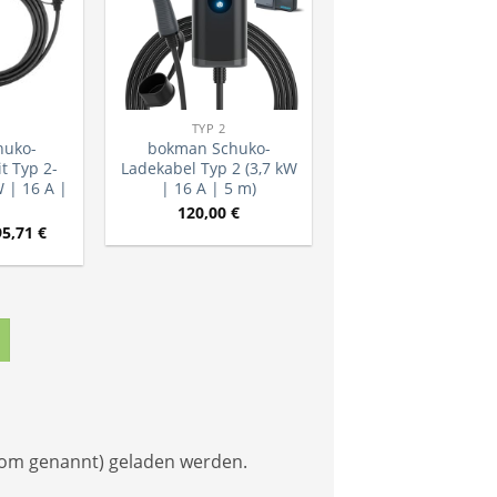
TYP 2
huko-
bokman Schuko-
t Typ 2-
Ladekabel Typ 2 (3,7 kW
W | 16 A |
| 16 A | 5 m)
120,00
€
95,71
€
rom genannt) geladen werden.