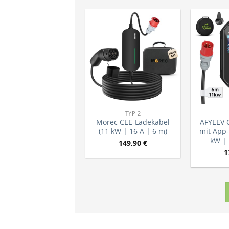
TYP 2
Morec CEE-Ladekabel
AFYEEV 
(11 kW | 16 A | 6 m)
mit App-
kW | 
149,90
€
1