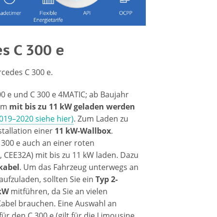
s C 300 e
rcedes C 300 e.
00 e und C 300 e 4MATIC; ab Baujahr
rom
mit bis zu 11 kW geladen werden
019–2020 siehe hier)
. Zum Laden zu
tallation einer
11 kW-Wallbox
.
 300 e auch an einer roten
 CEE32A) mit bis zu 11 kW laden. Dazu
kabel
. Um das Fahrzeug unterwegs an
aufzuladen, sollten Sie ein
Typ 2-
 kW
mitführen, da Sie an vielen
Kabel brauchen. Eine Auswahl an
r den C 300 e (gilt für die Limousine