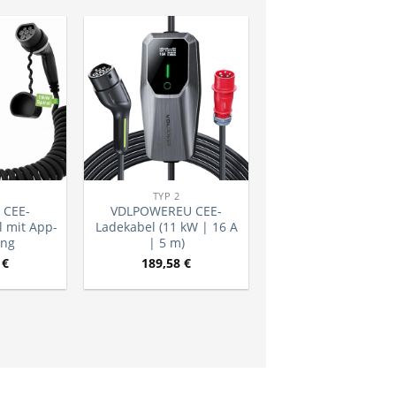
TYP 2
 CEE-
VDLPOWEREU CEE-
l mit App-
Ladekabel (11 kW | 16 A
ung
| 5 m)
9
€
189,58
€