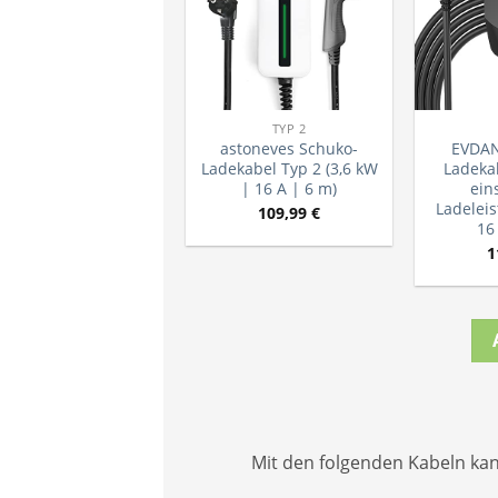
TYP 2
astoneves Schuko-
EVDAN
Ladekabel Typ 2 (3,6 kW
Ladeka
| 16 A | 6 m)
ein
Ladeleis
109,99
€
16
1
Mit den folgenden Kabeln ka