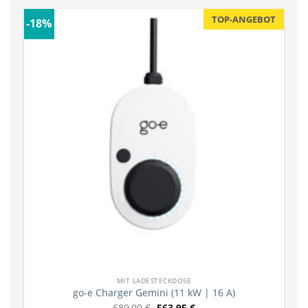
TOP-ANGEBOT
-18%
MIT LADESTECKDOSE
go-e Charger Gemini (11 kW | 16 A)
689,00
€
563,95
€