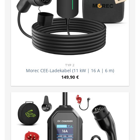
TYP 2
Morec CEE-Ladekabel (11 kW | 16 A | 6 m)
149,90
€