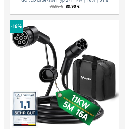
GONEO Ladekabel Typ 2 (11 kW | 16 A | 5 m)
99,99
€
89,90
€
-18%