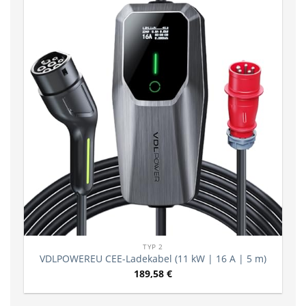
TYP 2
VDLPOWEREU CEE-Ladekabel (11 kW | 16 A | 5 m)
189,58
€