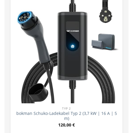
TYP 2
bokman Schuko-Ladekabel Typ 2 (3,7 kW | 16 A | 5
m)
120,00
€