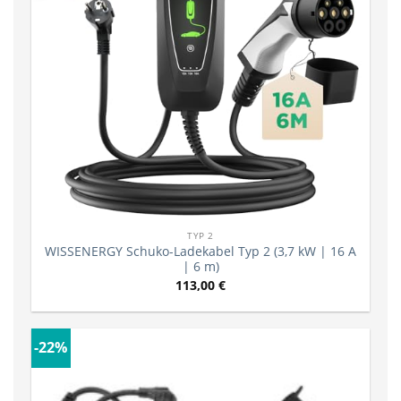
TYP 2
WISSENERGY Schuko-Ladekabel Typ 2 (3,7 kW | 16 A
| 6 m)
113,00
€
-22%