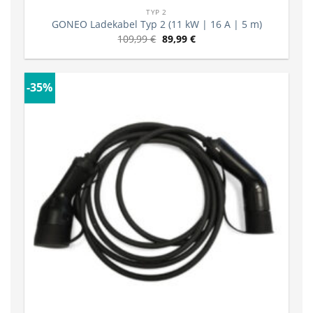
TYP 2
GONEO Ladekabel Typ 2 (11 kW | 16 A | 5 m)
109,99
€
89,99
€
-35%