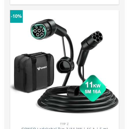
-10%
TYP 2