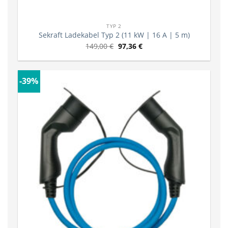
TYP 2
Sekraft Ladekabel Typ 2 (11 kW | 16 A | 5 m)
149,00
€
97,36
€
-39%