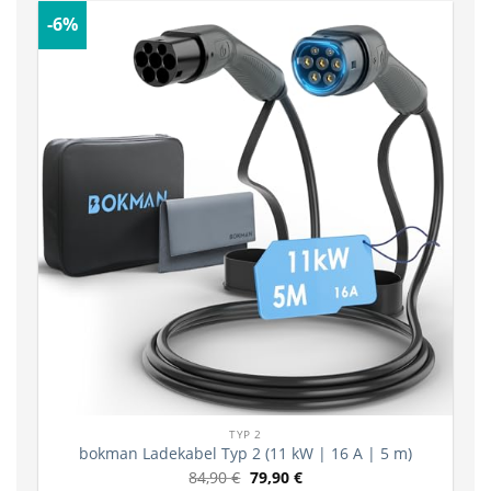
-6%
TYP 2
bokman Ladekabel Typ 2 (11 kW | 16 A | 5 m)
84,90
€
79,90
€