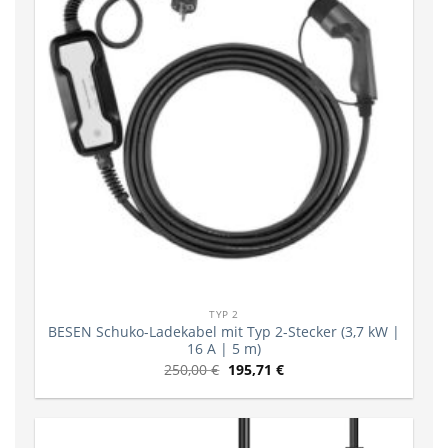
TYP 2
BESEN Schuko-Ladekabel mit Typ 2-Stecker (3,7 kW |
16 A | 5 m)
250,00
€
195,71
€