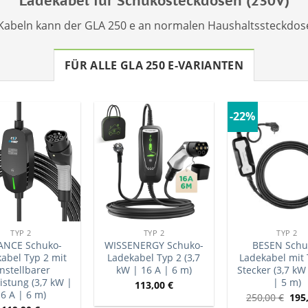
Ladekabel für Schukosteckdosen (230V)
 Kabeln kann der GLA 250 e an normalen Haushaltssteckdos
FÜR ALLE GLA 250 E-VARIANTEN
-22%
TYP 2
TYP 2
TYP 2
ANCE Schuko-
WISSENERGY Schuko-
BESEN Schu
abel Typ 2 mit
Ladekabel Typ 2 (3,7
Ladekabel mit 
instellbarer
kW | 16 A | 6 m)
Stecker (3,7 kW
istung (3,7 kW |
| 5 m)
113,00
€
16 A | 6 m)
250,00
€
195