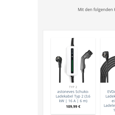
Mit den folgenden
TYP 2
astoneves Schuko-
EVD
Ladekabel Typ 2 (3,6
Ladek
kW | 16 A | 6 m)
e
Ladele
109,99
€