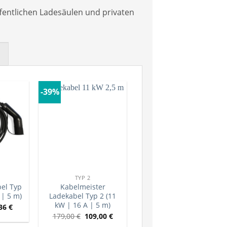
fentlichen Ladesäulen und privaten
E
-39%
TYP 2
bel Typ
Kabelmeister
 | 5 m)
Ladekabel Typ 2 (11
kW | 16 A | 5 m)
,36
€
179,00
€
109,00
€