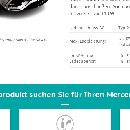
daran anschließen. Auch auf
bis zu 3,7 bzw. 11 kW.
Ladeanschluss AC:
Typ 2
3,7 k
lexander Migl
(
CC BY-SA 4.0
)
Max. Ladeleistung:
optio
für 3
Empfehlung
Ladezubehör:
für 1
rodukt suchen Sie für Ihren Merce