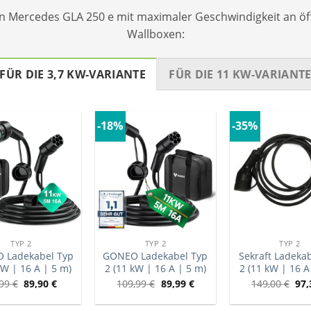
en Mercedes GLA 250 e mit maximaler Geschwindigkeit an öf
Wallboxen:
FÜR DIE 3,7 KW-VARIANTE
FÜR DIE 11 KW-VARIANT
-18%
-35%
TYP 2
TYP 2
TYP 2
 Ladekabel Typ
GONEO Ladekabel Typ
Sekraft Ladeka
kW | 16 A | 5 m)
2 (11 kW | 16 A | 5 m)
2 (11 kW | 16 A
,99
€
89,90
€
109,99
€
89,99
€
149,00
€
97