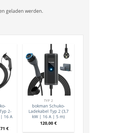
en geladen werden.
TYP 2
ko-
bokman Schuko-
Typ 2-
Ladekabel Typ 2 (3,7
 | 16 A
kW | 16 A | 5 m)
120,00
€
,71
€