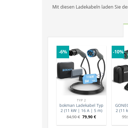
Mit diesen Ladekabeln laden Sie d
-6%
-10%
TYP 2
bokman Ladekabel Typ
GONEO
2 (11 kW | 16 A | 5 m)
2 (11 
84,90
€
79,90
€
99