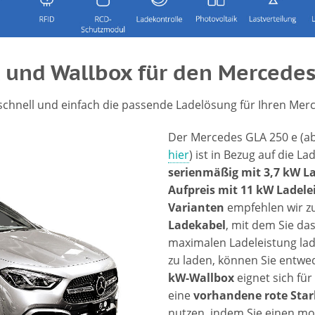
 und Wallbox für den Mercedes
 schnell und einfach die passende Ladelösung für Ihren Mer
Der Mercedes GLA 250 e (ab
hier
) ist in Bezug auf die La
serienmäßig mit 3,7 kW L
Aufpreis mit 11 kW Ladele
Varianten
empfehlen wir z
Ladekabel
, mit dem Sie das
maximalen Ladeleistung la
zu laden, können Sie entwed
kW-Wallbox
eignet sich für
eine
vorhandene rote Sta
nutzen, indem Sie einen mob