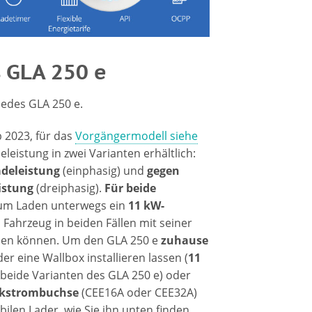
 GLA 250 e
cedes GLA 250 e.
 2023, für das
Vorgängermodell siehe
deleistung in zwei Varianten erhältlich:
adeleistung
(einphasig) und
gegen
istung
(dreiphasig).
Für beide
um Laden unterwegs ein
11 kW-
 Fahrzeug in beiden Fällen mit seiner
den können. Um den GLA 250 e
zuhause
er eine Wallbox installieren lassen (
11
 beide Varianten des GLA 250 e) oder
rkstrombuchse
(CEE16A oder CEE32A)
ilen Lader, wie Sie ihn unten finden,