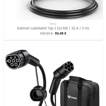
TYP 2
bokman Ladekabel Typ 2 (22 kW | 32 A | 5 m)
109,99
€
93,49
€