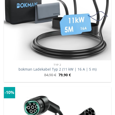
TYP 2
bokman Ladekabel Typ 2 (11 kW | 16 A | 5 m)
84,90
€
79,90
€
-10%