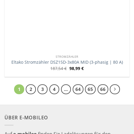
STROMZÄHLER
Eltako Stromzähler DSZ15D-3x80A MID (3-phasig | 80 A)
187,54
€
98,99
€
1
2
3
4
…
64
65
66
ÜBER E-MOBILEO
Auf
e-mobileo
finden Sie Ladelösungen für den