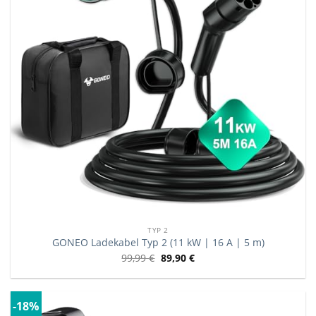
TYP 2
GONEO Ladekabel Typ 2 (11 kW | 16 A | 5 m)
99,99
€
89,90
€
-18%