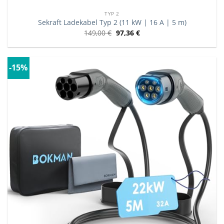
TYP 2
Sekraft Ladekabel Typ 2 (11 kW | 16 A | 5 m)
149,00
€
97,36
€
-15%