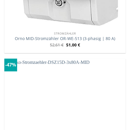
STROMZÄHLER
Orno MID-Stromzähler OR-WE-513 (3-phasig | 80 A)
52,61
€
51,00
€
-47%