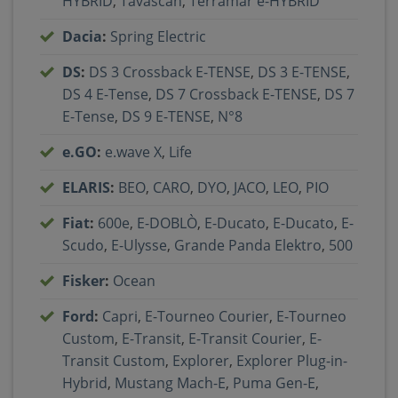
HYBRID
,
Tavascan
,
Terramar e-HYBRID
Dacia
:
Spring Electric
DS
:
DS 3 Crossback E-TENSE
,
DS 3 E-TENSE
,
DS 4 E-Tense
,
DS 7 Crossback E-TENSE
,
DS 7
E-Tense
,
DS 9 E-TENSE
,
N°8
e.GO
:
e.wave X
,
Life
ELARIS
:
BEO
,
CARO
,
DYO
,
JACO
,
LEO
,
PIO
Fiat
:
600e
,
E-DOBLÒ
,
E-Ducato
,
E-Ducato
,
E-
Scudo
,
E-Ulysse
,
Grande Panda Elektro
,
500
Fisker
:
Ocean
Ford
:
Capri
,
E-Tourneo Courier
,
E-Tourneo
Custom
,
E-Transit
,
E-Transit Courier
,
E-
Transit Custom
,
Explorer
,
Explorer Plug-in-
Hybrid
,
Mustang Mach-E
,
Puma Gen-E
,