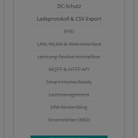
DC-Schutz
Ladeprotokoll & CSV-Export
RFID
LAN, WLAN & Web-Interface
Leistung flexibel einstellbar
MQTT & HTTP API
Smart-Home-Ready
Lastmanagement
KfW-förderfähig
Stromzähler (MID)