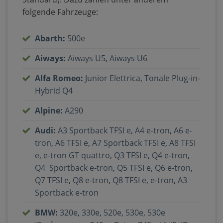
folgende Fahrzeuge:
Abarth
:
500e
Aiways
:
Aiways U5
,
Aiways U6
Alfa Romeo
:
Junior Elettrica
,
Tonale Plug-in-
Hybrid Q4
Alpine
:
A290
Audi
:
A3 Sportback TFSI e
,
A4 e-tron
,
A6 e-
tron
,
A6 TFSI e
,
A7 Sportback TFSI e
,
A8 TFSI
e
,
e-tron GT quattro
,
Q3 TFSI e
,
Q4 e-tron
,
Q4 Sportback e‐tron
,
Q5 TFSI e
,
Q6 e-tron
,
Q7 TFSI e
,
Q8 e-tron
,
Q8 TFSI e
,
e-tron
,
A3
Sportback e-tron
BMW
:
320e
,
330e
,
520e
,
530e
,
530e