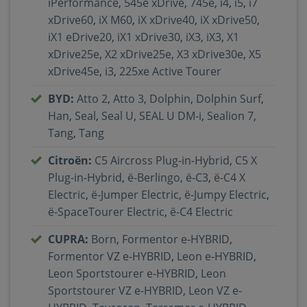
iPerformance
,
545e xDrive
,
745e
,
i4
,
i5
,
i7
xDrive60
,
iX M60
,
iX xDrive40
,
iX xDrive50
,
iX1 eDrive20
,
iX1 xDrive30
,
iX3
,
iX3
,
X1
xDrive25e
,
X2 xDrive25e
,
X3 xDrive30e
,
X5
xDrive45e
,
i3
,
225xe Active Tourer
BYD
:
Atto 2
,
Atto 3
,
Dolphin
,
Dolphin Surf
,
Han
,
Seal
,
Seal U
,
SEAL U DM-i
,
Sealion 7
,
Tang
,
Tang
Citroën
:
C5 Aircross Plug-in-Hybrid
,
C5 X
Plug-in-Hybrid
,
ë-Berlingo
,
ë-C3
,
ë-C4 X
Electric
,
ë-Jumper Electric
,
ë-Jumpy Electric
,
ë-SpaceTourer Electric
,
ë-C4 Electric
CUPRA
:
Born
,
Formentor e-HYBRID
,
Formentor VZ e-HYBRID
,
Leon e-HYBRID
,
Leon Sportstourer e-HYBRID
,
Leon
Sportstourer VZ e-HYBRID
,
Leon VZ e-