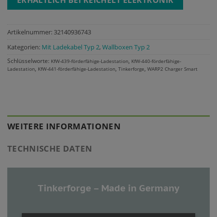
ERHÄLTLICH BEI REICHELT ELEKTRONIK
Artikelnummer:
32140936743
Kategorien:
Mit Ladekabel Typ 2
,
Wallboxen Typ 2
Schlüsselworte:
,
KfW-439-förderfähige-Ladestation
KfW-440-förderfähige-
,
,
,
Ladestation
KfW-441-förderfähige-Ladestation
Tinkerforge
WARP2 Charger Smart
WEITERE INFORMATIONEN
TECHNISCHE DATEN
Tinkerforge – Made in Germany