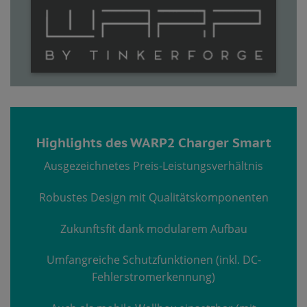
Highlights des WARP2 Charger Smart
Ausgezeichnetes Preis-Leistungsverhältnis
Robustes Design mit Qualitätskomponenten
Zukunftsfit dank modularem Aufbau
Umfangreiche Schutzfunktionen (inkl. DC-
Fehlerstromerkennung)