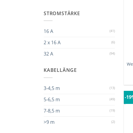
STROMSTÄRKE
16 A
(41)
2 x 16 A
(6)
32 A
(94)
We
KABELLÄNGE
3-4,5 m
(13)
-1
5-6,5 m
(49)
7-8,5 m
(19)
>9 m
(2)