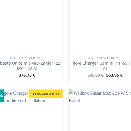
MIT LADESTECKDOSE
MIT LADESTECKDOSE
basto Unite mit MID-Zähler (22
go-e Charger Gemini (11 kW |
kW | 32 A)
A)
376,73
€
689,00
€
563,95
€
TOP-ANGEBOT
9%