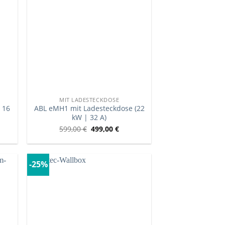
MIT LADESTECKDOSE
 16
ABL eMH1 mit Ladesteckdose (22
kW | 32 A)
599,00
€
499,00
€
-25%