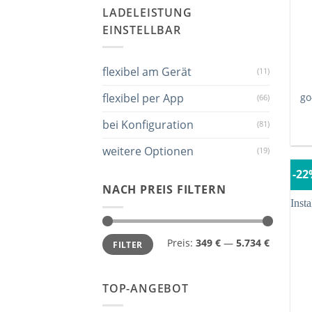
LADELEISTUNG
EINSTELLBAR
flexibel am Gerät
(11)
go
flexibel per App
(66)
bei Konfiguration
(81)
weitere Optionen
(19)
-2
NACH PREIS FILTERN
Preis:
349 €
—
5.734 €
FILTER
TOP-ANGEBOT