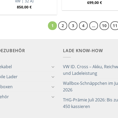
kW | 32 A)
699,00
€
850,00
€
1
2
3
4
…
10
11
DEZUBEHÖR
LADE KNOW-HOW
ekabel
VW ID. Cross – Akku, Reichw
und Ladeleistung
ile Lader
Wallbox-Schnäppchen im Jul
lboxen
2026
ehör
THG-Prämie Juli 2026: Bis zu
450 kassieren