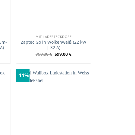
MIT LADESTECKDOSE
 5m-
Zaptec Go in Wolkenweiß (22 kW
A)
| 32 A)
799,00
€
599,00
€
-11%