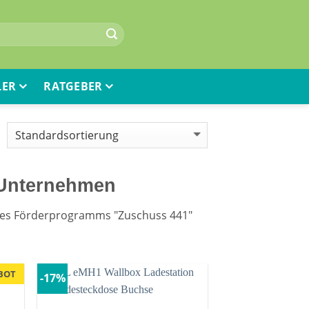
LER
RATGEBER
 Unternehmen
des Förderprogramms "Zuschuss 441″
BOT
-17%