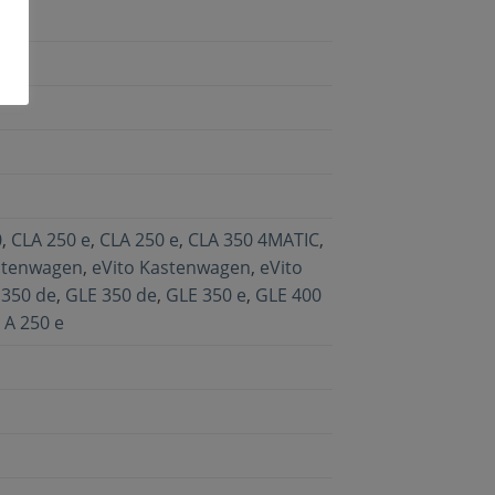
0
,
CLA 250 e
,
CLA 250 e
,
CLA 350 4MATIC
,
stenwagen
,
eVito Kastenwagen
,
eVito
 350 de
,
GLE 350 de
,
GLE 350 e
,
GLE 400
,
A 250 e