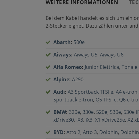
WEITERE INFORMATIONEN
TEC
Bei dem Kabel handelt es sich um ein or
2-Stecker eignet. Dazu zählen unter an
Abarth
:
500e
Aiways
:
Aiways U5
,
Aiways U6
Alfa Romeo
:
Junior Elettrica
,
Tonale 
Alpine
:
A290
Audi
:
A3 Sportback TFSI e
,
A4 e-tron
Sportback e‐tron
,
Q5 TFSI e
,
Q6 e-tro
BMW
:
320e
,
330e
,
520e
,
530e
,
530e 
xDrive30
,
iX3
,
iX3
,
X1 xDrive25e
,
X2 x
BYD
:
Atto 2
,
Atto 3
,
Dolphin
,
Dolphin