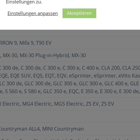
Einstellungen zu.
Akzeptieren
Einstellungen anpassen
RRON 9
,
Mifa 9
,
T90 EV
V
,
MX-30
,
MX-30 Plug-in-Hybrid
,
MX-30
C 300 de
,
C 300 de
,
C 300 e
,
C 300 e
,
C 400 e
,
CLA 200
,
CLA 25
EQE
,
EQE SUV
,
EQS
,
EQT
,
EQV
,
eSprinter
,
eSprinter
,
eVito Ka
LC 300 de
,
GLC 300 de
,
GLC 300 e
,
GLC 300 e
,
GLC 400 e
,
GLE
 e
,
S 560 e
,
S 580 e
,
GLC 350 e
,
EQC
,
E 350 e
,
E 300 e
,
E 300 de
 Electric
,
MG4 Electric
,
MG5 Electric
,
ZS EV
,
ZS EV
Countryman ALL4
,
MINI Countryman