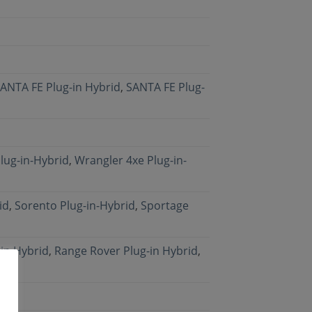
ANTA FE Plug-in Hybrid
,
SANTA FE Plug-
lug-in-Hybrid
,
Wrangler 4xe Plug-in-
id
,
Sorento Plug-in-Hybrid
,
Sportage
in Hybrid
,
Range Rover Plug-in Hybrid
,