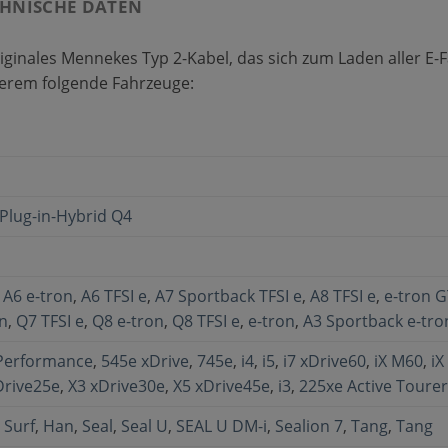
HNISCHE DATEN
iginales Mennekes Typ 2-Kabel, das sich zum Laden aller E-
derem folgende Fahrzeuge:
Plug-in-Hybrid Q4
,
A6 e-tron
,
A6 TFSI e
,
A7 Sportback TFSI e
,
A8 TFSI e
,
e-tron G
n
,
Q7 TFSI e
,
Q8 e-tron
,
Q8 TFSI e
,
e-tron
,
A3 Sportback e-tro
iPerformance
,
545e xDrive
,
745e
,
i4
,
i5
,
i7 xDrive60
,
iX M60
,
iX
Drive25e
,
X3 xDrive30e
,
X5 xDrive45e
,
i3
,
225xe Active Tourer
 Surf
,
Han
,
Seal
,
Seal U
,
SEAL U DM-i
,
Sealion 7
,
Tang
,
Tang