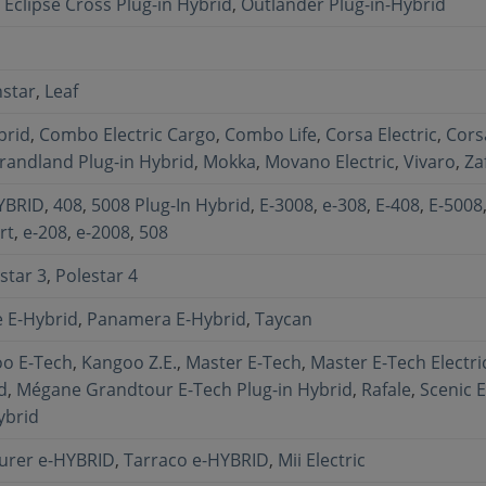
,
Eclipse Cross Plug-in Hybrid
,
Outlander Plug-in-Hybrid
star
,
Leaf
brid
,
Combo Electric Cargo
,
Combo Life
,
Corsa Electric
,
Cors
randland Plug-in Hybrid
,
Mokka
,
Movano Electric
,
Vivaro
,
Zaf
YBRID
,
408
,
5008 Plug-In Hybrid
,
E-3008
,
e-308
,
E-408
,
E-5008
rt
,
e-208
,
e-2008
,
508
star 3
,
Polestar 4
 E-Hybrid
,
Panamera E-Hybrid
,
Taycan
o E-Tech
,
Kangoo Z.E.
,
Master E-Tech
,
Master E-Tech Electri
d
,
Mégane Grandtour E-Tech Plug-in Hybrid
,
Rafale
,
Scenic E
ybrid
urer e-HYBRID
,
Tarraco e-HYBRID
,
Mii Electric