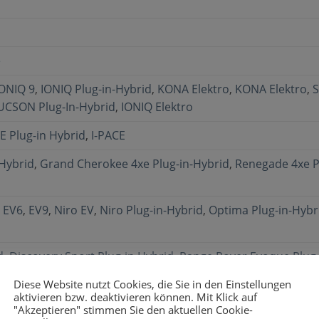
e
IONIQ 9
,
IONIQ Plug-in-Hybrid
,
KONA Elektro
,
KONA Elektro
,
S
UCSON Plug-In-Hybrid
,
IONIQ Elektro
E Plug-in Hybrid
,
I-PACE
Hybrid
,
Grand Cherokee 4xe Plug-in-Hybrid
,
Renegade 4xe P
,
EV6
,
EV9
,
Niro EV
,
Niro Plug-in-Hybrid
,
Optima Plug-in-Hybr
d
,
Discovery Sport Plug-in Hybrid
,
Range Rover Evoque Plug-
nge Rover Velar Plug-in Hybrid
Diese Website nutzt Cookies, die Sie in den Einstellungen
aktivieren bzw. deaktivieren können. Mit Klick auf
"Akzeptieren" stimmen Sie den aktuellen Cookie-