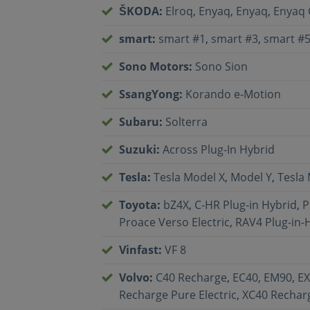
ŠKODA
:
Elroq
,
Enyaq
,
Enyaq
,
Enyaq 
smart
:
smart #1
,
smart #3
,
smart #
Sono Motors
:
Sono Sion
SsangYong
:
Korando e-Motion
Subaru
:
Solterra
Suzuki
:
Across Plug-In Hybrid
Tesla
:
Tesla Model X
,
Model Y
,
Tesla
Toyota
:
bZ4X
,
C-HR Plug-in Hybrid
,
P
Proace Verso Electric
,
RAV4 Plug-in-
Vinfast
:
VF 8
Volvo
:
C40 Recharge
,
EC40
,
EM90
,
EX
Recharge Pure Electric
,
XC40 Recharg