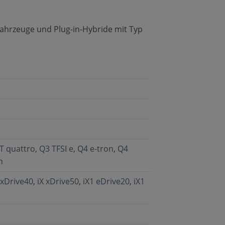
Fahrzeuge und Plug-in-Hybride mit Typ
T quattro
,
Q3 TFSI e
,
Q4 e-tron
,
Q4
n
 xDrive40
,
iX xDrive50
,
iX1 eDrive20
,
iX1