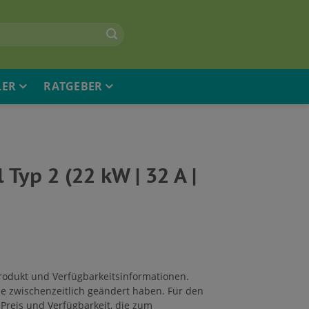
LER
RATGEBER
yp 2 (22 kW | 32 A |
 Produkt und Verfügbarkeitsinformationen.
e zwischenzeitlich geändert haben. Für den
Preis und Verfügbarkeit, die zum