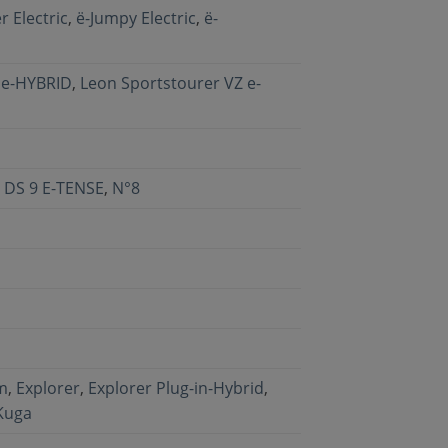
r Electric
,
ë-Jumpy Electric
,
ë-
 e-HYBRID
,
Leon Sportstourer VZ e-
,
DS 9 E-TENSE
,
N°8
m
,
Explorer
,
Explorer Plug-in-Hybrid
,
Kuga