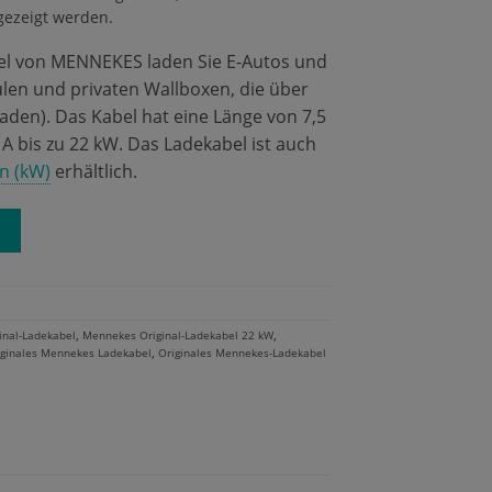
gezeigt werden.
el von MENNEKES laden Sie E-Autos und
ulen und privaten Wallboxen, die über
aden). Das Kabel hat eine Länge von 7,5
 A bis zu 22 kW. Das Ladekabel ist auch
n (kW)
erhältlich.
,
,
inal-Ladekabel
Mennekes Original-Ladekabel 22 kW
,
iginales Mennekes Ladekabel
Originales Mennekes-Ladekabel