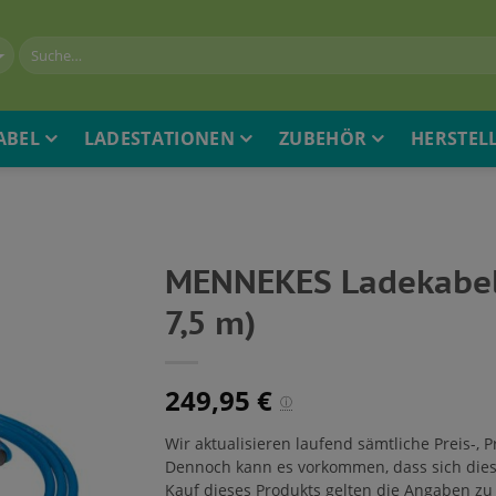
ABEL
LADESTATIONEN
ZUBEHÖR
HERSTEL
MENNEKES Ladekabel T
7,5 m)
249,95
€
ⓘ
Wir aktualisieren laufend sämtliche Preis-,
Dennoch kann es vorkommen, dass sich dies
Kauf dieses Produkts gelten die Angaben zu 