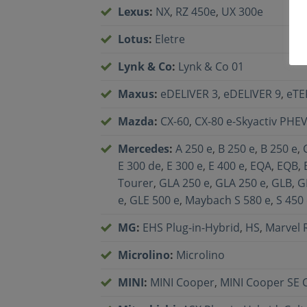
Lexus
:
NX
,
RZ 450e
,
UX 300e
Lotus
:
Eletre
Lynk & Co
:
Lynk & Co 01
Maxus
:
eDELIVER 3
,
eDELIVER 9
,
eTE
Mazda
:
CX-60
,
CX-80 e-Skyactiv PHE
Mercedes
:
A 250 e
,
B 250 e
,
B 250 e
,
E 300 de
,
E 300 e
,
E 400 e
,
EQA
,
EQB
,
Tourer
,
GLA 250 e
,
GLA 250 e
,
GLB
,
G
e
,
GLE 500 e
,
Maybach S 580 e
,
S 450
MG
:
EHS Plug-in-Hybrid
,
HS
,
Marvel R
Microlino
:
Microlino
MINI
:
MINI Cooper
,
MINI Cooper SE 