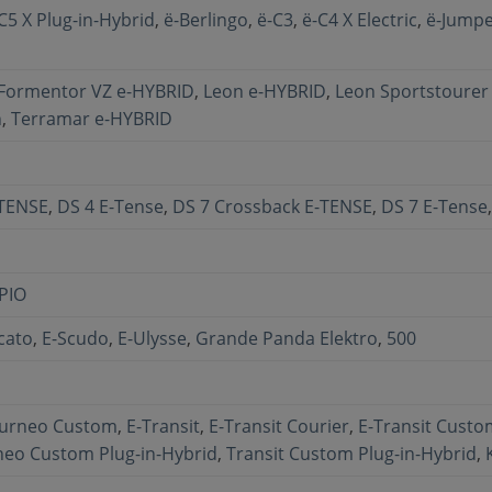
C5 X Plug-in-Hybrid
,
ë-Berlingo
,
ë-C3
,
ë-C4 X Electric
,
ë-Jumpe
Formentor VZ e-HYBRID
,
Leon e-HYBRID
,
Leon Sportstourer
n
,
Terramar e-HYBRID
-TENSE
,
DS 4 E-Tense
,
DS 7 Crossback E-TENSE
,
DS 7 E-Tense
PIO
cato
,
E-Scudo
,
E-Ulysse
,
Grande Panda Elektro
,
500
ourneo Custom
,
E-Transit
,
E-Transit Courier
,
E-Transit Custo
eo Custom Plug-in-Hybrid
,
Transit Custom Plug-in-Hybrid
,