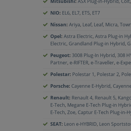
Mitsubishi
:
ASX Plug-in-Hybrid
,
Colt
NIO
:
EL6
,
EL7
,
ET5
,
ET7
Nissan
:
Ariya
,
Leaf
,
Leaf
,
Micra
,
Town
Opel
:
Astra Electric
,
Astra Plug-in Hy
Electric
,
Grandland Plug-in Hybrid
,
G
Peugeot
:
3008 Plug-In Hybrid
,
308 H
Partner
,
e-RIFTER
,
e-Traveller
,
e-Expe
Polestar
:
Polestar 1
,
Polestar 2
,
Pole
Porsche
:
Cayenne E-Hybrid
,
Cayenne
Renault
:
Renault 4
,
Renault 5
,
Kango
E-Tech
,
Megane E-Tech Plug-in Hybri
E-Tech
,
Zoe
,
Captur E-Tech Plug-in-H
SEAT
:
Leon e-HYBRID
,
Leon Sportsto