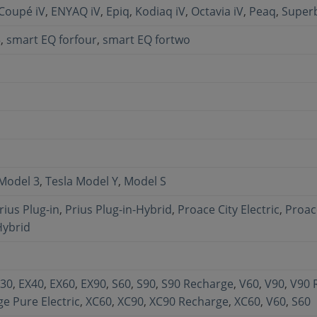
Coupé iV
,
ENYAQ iV
,
Epiq
,
Kodiaq iV
,
Octavia iV
,
Peaq
,
Superb
5
,
smart EQ forfour
,
smart EQ fortwo
 Model 3
,
Tesla Model Y
,
Model S
rius Plug-in
,
Prius Plug-in-Hybrid
,
Proace City Electric
,
Proace
Hybrid
30
,
EX40
,
EX60
,
EX90
,
S60
,
S90
,
S90 Recharge
,
V60
,
V90
,
V90 
e Pure Electric
,
XC60
,
XC90
,
XC90 Recharge
,
XC60
,
V60
,
S60