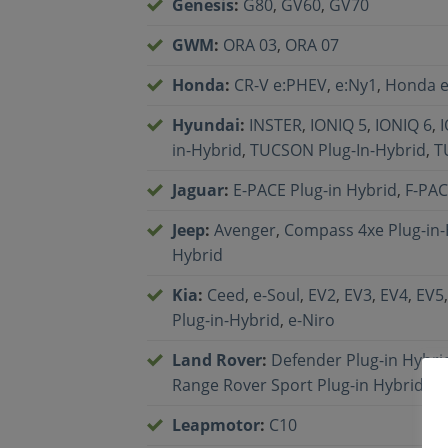
Genesis
:
G80
,
GV60
,
GV70
GWM
:
ORA 03
,
ORA 07
Honda
:
CR-V e:PHEV
,
e:Ny1
,
Honda 
Hyundai
:
INSTER
,
IONIQ 5
,
IONIQ 6
,
in-Hybrid
,
TUCSON Plug-In-Hybrid
,
T
Jaguar
:
E-PACE Plug-in Hybrid
,
F-PAC
Jeep
:
Avenger
,
Compass 4xe Plug-in-
Hybrid
Kia
:
Ceed
,
e-Soul
,
EV2
,
EV3
,
EV4
,
EV5
Plug-in-Hybrid
,
e-Niro
Land Rover
:
Defender Plug-in Hybri
Range Rover Sport Plug-in Hybrid
,
Ra
Leapmotor
:
C10