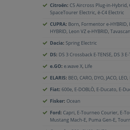
Citroën
:
C5 Aircross Plug-in-Hybrid
,
SpaceTourer Electric
,
ë-C4 Electric
CUPRA
:
Born
,
Formentor e-HYBRID
,
HYBRID
,
Leon VZ e-HYBRID
,
Tavasca
Dacia
:
Spring Electric
DS
:
DS 3 Crossback E-TENSE
,
DS 3 E
e.GO
:
e.wave X
,
Life
ELARIS
:
BEO
,
CARO
,
DYO
,
JACO
,
LEO
,
Fiat
:
600e
,
E-DOBLÒ
,
E-Ducato
,
E-Du
Fisker
:
Ocean
Ford
:
Capri
,
E-Tourneo Courier
,
E-T
Mustang Mach-E
,
Puma Gen-E
,
Tourn