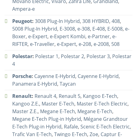
Movano Electric
,
Vivaro
,
Zafira Life
,
Grandland
,
Ampera-e
Peugeot
:
3008 Plug-In Hybrid
,
308 HYBRID
,
408
,
5008 Plug-In Hybrid
,
E-3008
,
e-308
,
E-408
,
E-5008
,
e-
Boxer
,
e-Expert
,
e-Expert Kombi
,
e-Partner
,
e-
RIFTER
,
e-Traveller
,
e-Expert
,
e-208
,
e-2008
,
508
Polestar
:
Polestar 1
,
Polestar 2
,
Polestar 3
,
Polestar
4
Porsche
:
Cayenne E-Hybrid
,
Cayenne E-Hybrid
,
Panamera E-Hybrid
,
Taycan
Renault
:
Renault 4
,
Renault 5
,
Kangoo E-Tech
,
Kangoo Z.E.
,
Master E-Tech
,
Master E-Tech Electric
,
Master Z.E.
,
Megane E-Tech
,
Megane E-Tech
,
Megane E-Tech Plug-in Hybrid
,
Mégane Grandtour
E-Tech Plug-in Hybrid
,
Rafale
,
Scenic E-Tech Electric
,
Trafic Van E-Tech
,
Twingo E-Tech
,
Zoe
,
Captur E-