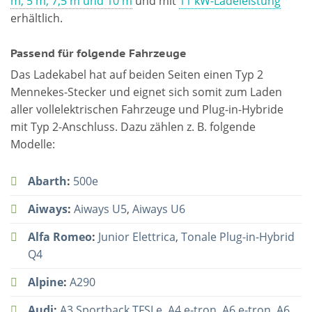
m, 5 m, 7,5 m und 10 m
und mit
11 kW-Ladeleistung
erhältlich.
Passend für folgende Fahrzeuge
Das Ladekabel hat auf beiden Seiten einen Typ 2
Mennekes-Stecker und eignet sich somit zum Laden
aller vollelektrischen Fahrzeuge und Plug-in-Hybride
mit Typ 2-Anschluss. Dazu zählen z. B. folgende
Modelle:
Abarth
:
500e
Aiways
:
Aiways U5
,
Aiways U6
Alfa Romeo
:
Junior Elettrica
,
Tonale Plug-in-Hybrid
Q4
Alpine
:
A290
Audi
:
A3 Sportback TFSI e
,
A4 e-tron
,
A6 e-tron
,
A6