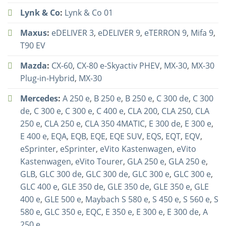
Lynk & Co
:
Lynk & Co 01
Maxus
:
eDELIVER 3
,
eDELIVER 9
,
eTERRON 9
,
Mifa 9
,
T90 EV
Mazda
:
CX-60
,
CX-80 e-Skyactiv PHEV
,
MX-30
,
MX-30
Plug-in-Hybrid
,
MX-30
Mercedes
:
A 250 e
,
B 250 e
,
B 250 e
,
C 300 de
,
C 300
de
,
C 300 e
,
C 300 e
,
C 400 e
,
CLA 200
,
CLA 250
,
CLA
250 e
,
CLA 250 e
,
CLA 350 4MATIC
,
E 300 de
,
E 300 e
,
E 400 e
,
EQA
,
EQB
,
EQE
,
EQE SUV
,
EQS
,
EQT
,
EQV
,
eSprinter
,
eSprinter
,
eVito Kastenwagen
,
eVito
Kastenwagen
,
eVito Tourer
,
GLA 250 e
,
GLA 250 e
,
GLB
,
GLC 300 de
,
GLC 300 de
,
GLC 300 e
,
GLC 300 e
,
GLC 400 e
,
GLE 350 de
,
GLE 350 de
,
GLE 350 e
,
GLE
400 e
,
GLE 500 e
,
Maybach S 580 e
,
S 450 e
,
S 560 e
,
S
580 e
,
GLC 350 e
,
EQC
,
E 350 e
,
E 300 e
,
E 300 de
,
A
250 e