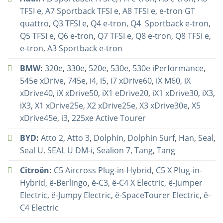
TFSI e
,
A7 Sportback TFSI e
,
A8 TFSI e
,
e-tron GT
quattro
,
Q3 TFSI e
,
Q4 e-tron
,
Q4 Sportback e‐tron
,
Q5 TFSI e
,
Q6 e-tron
,
Q7 TFSI e
,
Q8 e-tron
,
Q8 TFSI e
,
e-tron
,
A3 Sportback e-tron
BMW
:
320e
,
330e
,
520e
,
530e
,
530e iPerformance
,
545e xDrive
,
745e
,
i4
,
i5
,
i7 xDrive60
,
iX M60
,
iX
xDrive40
,
iX xDrive50
,
iX1 eDrive20
,
iX1 xDrive30
,
iX3
,
iX3
,
X1 xDrive25e
,
X2 xDrive25e
,
X3 xDrive30e
,
X5
xDrive45e
,
i3
,
225xe Active Tourer
BYD
:
Atto 2
,
Atto 3
,
Dolphin
,
Dolphin Surf
,
Han
,
Seal
,
Seal U
,
SEAL U DM-i
,
Sealion 7
,
Tang
,
Tang
Citroën
:
C5 Aircross Plug-in-Hybrid
,
C5 X Plug-in-
Hybrid
,
ë-Berlingo
,
ë-C3
,
ë-C4 X Electric
,
ë-Jumper
Electric
,
ë-Jumpy Electric
,
ë-SpaceTourer Electric
,
ë-
C4 Electric