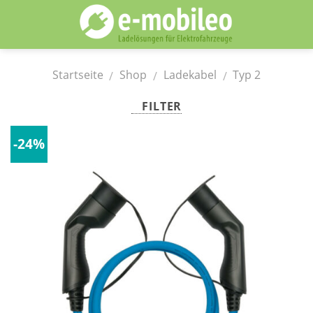
Skip
to
content
Startseite
Shop
Ladekabel
Typ 2
/
/
/
FILTER
-24%