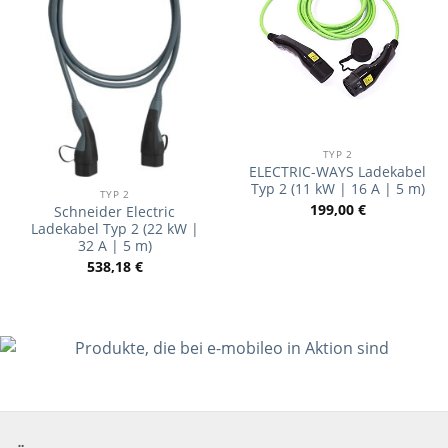
TYP 2
ELECTRIC-WAYS Ladekabel
Typ 2 (11 kW | 16 A | 5 m)
TYP 2
199,00
€
Schneider Electric
Ladekabel Typ 2 (22 kW |
32 A | 5 m)
538,18
€