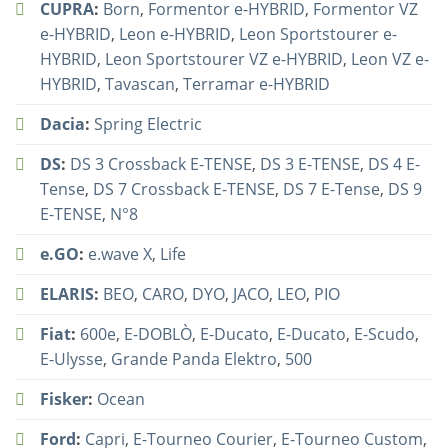
CUPRA
:
Born
,
Formentor e-HYBRID
,
Formentor VZ
e-HYBRID
,
Leon e-HYBRID
,
Leon Sportstourer e-
HYBRID
,
Leon Sportstourer VZ e-HYBRID
,
Leon VZ e-
HYBRID
,
Tavascan
,
Terramar e-HYBRID
Dacia
:
Spring Electric
DS
:
DS 3 Crossback E-TENSE
,
DS 3 E-TENSE
,
DS 4 E-
Tense
,
DS 7 Crossback E-TENSE
,
DS 7 E-Tense
,
DS 9
E-TENSE
,
N°8
e.GO
:
e.wave X
,
Life
ELARIS
:
BEO
,
CARO
,
DYO
,
JACO
,
LEO
,
PIO
Fiat
:
600e
,
E-DOBLÒ
,
E-Ducato
,
E-Ducato
,
E-Scudo
,
E-Ulysse
,
Grande Panda Elektro
,
500
Fisker
:
Ocean
Ford
:
Capri
,
E-Tourneo Courier
,
E-Tourneo Custom
,