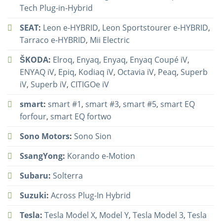
Tech Plug-in-Hybrid
SEAT
:
Leon e-HYBRID
,
Leon Sportstourer e-HYBRID
,
Tarraco e-HYBRID
,
Mii Electric
ŠKODA
:
Elroq
,
Enyaq
,
Enyaq
,
Enyaq Coupé iV
,
ENYAQ iV
,
Epiq
,
Kodiaq iV
,
Octavia iV
,
Peaq
,
Superb
iV
,
Superb iV
,
CITIGOe iV
smart
:
smart #1
,
smart #3
,
smart #5
,
smart EQ
forfour
,
smart EQ fortwo
Sono Motors
:
Sono Sion
SsangYong
:
Korando e-Motion
Subaru
:
Solterra
Suzuki
:
Across Plug-In Hybrid
Tesla
:
Tesla Model X
,
Model Y
,
Tesla Model 3
,
Tesla