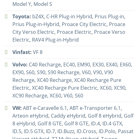
Model Y
,
Model S
Toyota
:
bZ4X
,
C-HR Plug-in Hybrid
,
Prius Plug-in
,
Prius Plug-in-Hybrid
,
Proace City Electric
,
Proace
City Verso Electric
,
Proace Electric
,
Proace Verso
Electric
,
RAV4 Plug-in-Hybrid
Vinfast
:
VF 8
Volvo
:
C40 Recharge
,
EC40
,
EM90
,
EX30
,
EX40
,
EX60
,
EX90
,
S60
,
S90
,
S90 Recharge
,
V60
,
V90
,
V90
Recharge
,
XC40 Recharge
,
XC40 Recharge Pure
Electric
,
XC40 Recharge Pure Electric
,
XC60
,
XC90
,
XC90 Recharge
,
XC60
,
V60
,
S60
VW
:
ABT e-Caravelle 6.1
,
ABT e-Transporter 6.1
,
Arteon eHybrid
,
Caddy eHybrid
,
Golf 8 eHybrid
,
Golf
8 eHybrid
,
Golf 8 GTE
,
Golf 8 GTE
,
ID.4
,
ID.4 GTX
,
ID.5
,
ID.5 GTX
,
ID.7
,
ID.Buzz
,
ID.Cross
,
ID.Polo
,
Passat
Variant eHybrid
,
T7 Multivan eHybrid
,
Tayron