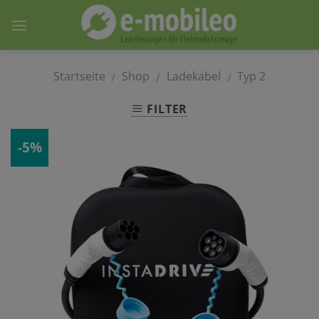
Skip
to
content
Startseite
Shop
Ladekabel
Typ 2
/
/
/
FILTER
-5%