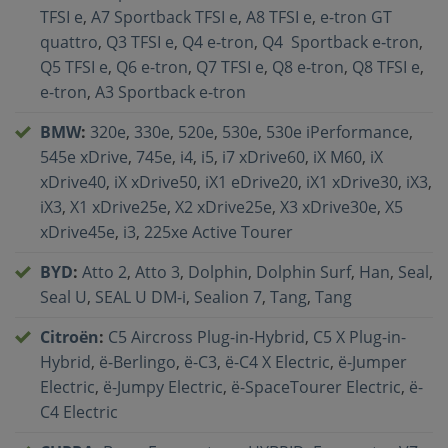
TFSI e
,
A7 Sportback TFSI e
,
A8 TFSI e
,
e-tron GT
quattro
,
Q3 TFSI e
,
Q4 e-tron
,
Q4 Sportback e‐tron
,
Q5 TFSI e
,
Q6 e-tron
,
Q7 TFSI e
,
Q8 e-tron
,
Q8 TFSI e
,
e-tron
,
A3 Sportback e-tron
BMW
:
320e
,
330e
,
520e
,
530e
,
530e iPerformance
,
545e xDrive
,
745e
,
i4
,
i5
,
i7 xDrive60
,
iX M60
,
iX
xDrive40
,
iX xDrive50
,
iX1 eDrive20
,
iX1 xDrive30
,
iX3
,
iX3
,
X1 xDrive25e
,
X2 xDrive25e
,
X3 xDrive30e
,
X5
xDrive45e
,
i3
,
225xe Active Tourer
BYD
:
Atto 2
,
Atto 3
,
Dolphin
,
Dolphin Surf
,
Han
,
Seal
,
Seal U
,
SEAL U DM-i
,
Sealion 7
,
Tang
,
Tang
Citroën
:
C5 Aircross Plug-in-Hybrid
,
C5 X Plug-in-
Hybrid
,
ë-Berlingo
,
ë-C3
,
ë-C4 X Electric
,
ë-Jumper
Electric
,
ë-Jumpy Electric
,
ë-SpaceTourer Electric
,
ë-
C4 Electric