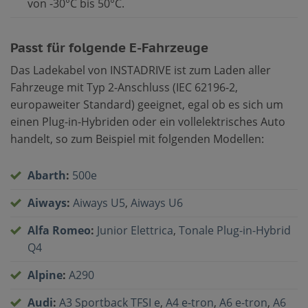
von -30°C bis 50°C.
Passt für folgende E-Fahrzeuge
Das Ladekabel von INSTADRIVE ist zum Laden aller
Fahrzeuge mit Typ 2-Anschluss (IEC 62196-2,
europaweiter Standard) geeignet, egal ob es sich um
einen Plug-in-Hybriden oder ein vollelektrisches Auto
handelt, so zum Beispiel mit folgenden Modellen:
Abarth
:
500e
Aiways
:
Aiways U5
,
Aiways U6
Alfa Romeo
:
Junior Elettrica
,
Tonale Plug-in-Hybrid
Q4
Alpine
:
A290
Audi
:
A3 Sportback TFSI e
,
A4 e-tron
,
A6 e-tron
,
A6