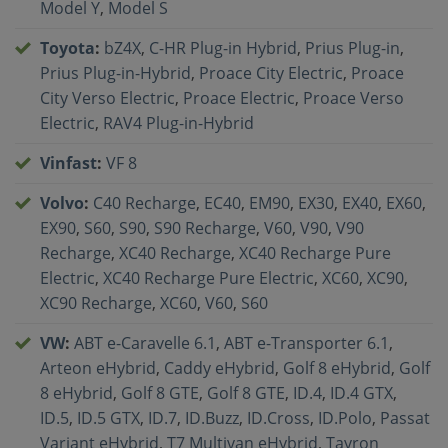
Model Y
,
Model S
Toyota
:
bZ4X
,
C-HR Plug-in Hybrid
,
Prius Plug-in
,
Prius Plug-in-Hybrid
,
Proace City Electric
,
Proace
City Verso Electric
,
Proace Electric
,
Proace Verso
Electric
,
RAV4 Plug-in-Hybrid
Vinfast
:
VF 8
Volvo
:
C40 Recharge
,
EC40
,
EM90
,
EX30
,
EX40
,
EX60
,
EX90
,
S60
,
S90
,
S90 Recharge
,
V60
,
V90
,
V90
Recharge
,
XC40 Recharge
,
XC40 Recharge Pure
Electric
,
XC40 Recharge Pure Electric
,
XC60
,
XC90
,
XC90 Recharge
,
XC60
,
V60
,
S60
VW
:
ABT e-Caravelle 6.1
,
ABT e-Transporter 6.1
,
Arteon eHybrid
,
Caddy eHybrid
,
Golf 8 eHybrid
,
Golf
8 eHybrid
,
Golf 8 GTE
,
Golf 8 GTE
,
ID.4
,
ID.4 GTX
,
ID.5
,
ID.5 GTX
,
ID.7
,
ID.Buzz
,
ID.Cross
,
ID.Polo
,
Passat
Variant eHybrid
,
T7 Multivan eHybrid
,
Tayron