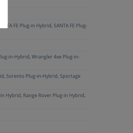
ANTA FE Plug-in Hybrid
,
SANTA FE Plug-
lug-in-Hybrid
,
Wrangler 4xe Plug-in-
id
,
Sorento Plug-in-Hybrid
,
Sportage
in Hybrid
,
Range Rover Plug-in Hybrid
,