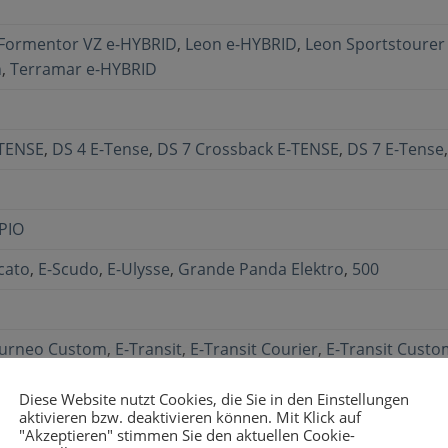
Formentor VZ e-HYBRID
,
Leon e-HYBRID
,
Leon Sportstourer
n
,
Terramar e-HYBRID
-TENSE
,
DS 4 E-Tense
,
DS 7 Crossback E-TENSE
,
DS 7 E-Tense
PIO
cato
,
E-Scudo
,
E-Ulysse
,
Grande Panda Elektro
,
500
ourneo Custom
,
E-Transit
,
E-Transit Courier
,
E-Transit Custo
eo Custom Plug-in-Hybrid
,
Transit Custom Plug-in-Hybrid
,
Diese Website nutzt Cookies, die Sie in den Einstellungen
aktivieren bzw. deaktivieren können. Mit Klick auf
"Akzeptieren" stimmen Sie den aktuellen Cookie-