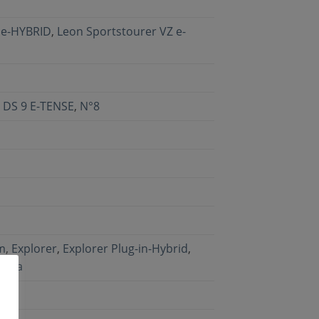
 e-HYBRID
,
Leon Sportstourer VZ e-
,
DS 9 E-TENSE
,
N°8
m
,
Explorer
,
Explorer Plug-in-Hybrid
,
Kuga