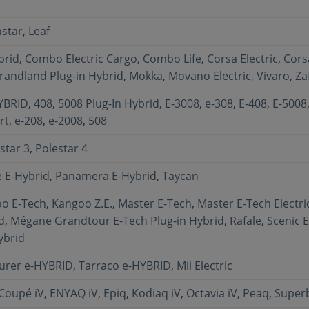
star
,
Leaf
brid
,
Combo Electric Cargo
,
Combo Life
,
Corsa Electric
,
Cors
randland Plug-in Hybrid
,
Mokka
,
Movano Electric
,
Vivaro
,
Zaf
YBRID
,
408
,
5008 Plug-In Hybrid
,
E-3008
,
e-308
,
E-408
,
E-5008
rt
,
e-208
,
e-2008
,
508
star 3
,
Polestar 4
 E-Hybrid
,
Panamera E-Hybrid
,
Taycan
o E-Tech
,
Kangoo Z.E.
,
Master E-Tech
,
Master E-Tech Electri
d
,
Mégane Grandtour E-Tech Plug-in Hybrid
,
Rafale
,
Scenic E
ybrid
urer e-HYBRID
,
Tarraco e-HYBRID
,
Mii Electric
Coupé iV
,
ENYAQ iV
,
Epiq
,
Kodiaq iV
,
Octavia iV
,
Peaq
,
Superb