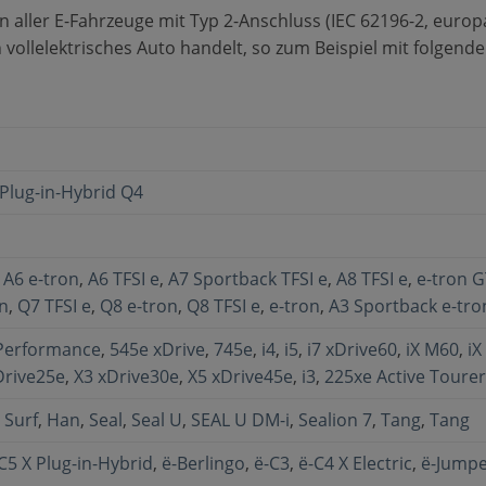
aller E-Fahrzeuge mit Typ 2-Anschluss (IEC 62196-2, europa
 vollelektrisches Auto handelt, so zum Beispiel mit folgend
Plug-in-Hybrid Q4
,
A6 e-tron
,
A6 TFSI e
,
A7 Sportback TFSI e
,
A8 TFSI e
,
e-tron G
n
,
Q7 TFSI e
,
Q8 e-tron
,
Q8 TFSI e
,
e-tron
,
A3 Sportback e-tro
iPerformance
,
545e xDrive
,
745e
,
i4
,
i5
,
i7 xDrive60
,
iX M60
,
iX
Drive25e
,
X3 xDrive30e
,
X5 xDrive45e
,
i3
,
225xe Active Tourer
 Surf
,
Han
,
Seal
,
Seal U
,
SEAL U DM-i
,
Sealion 7
,
Tang
,
Tang
C5 X Plug-in-Hybrid
,
ë-Berlingo
,
ë-C3
,
ë-C4 X Electric
,
ë-Jumpe