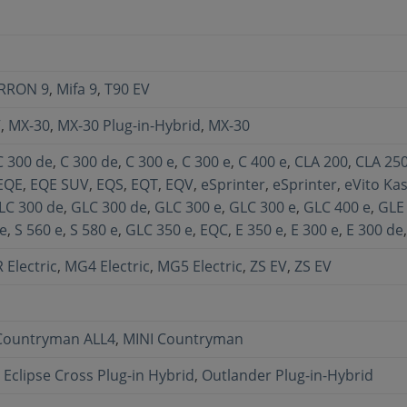
RRON 9
,
Mifa 9
,
T90 EV
V
,
MX-30
,
MX-30 Plug-in-Hybrid
,
MX-30
C 300 de
,
C 300 de
,
C 300 e
,
C 300 e
,
C 400 e
,
CLA 200
,
CLA 25
EQE
,
EQE SUV
,
EQS
,
EQT
,
EQV
,
eSprinter
,
eSprinter
,
eVito Ka
LC 300 de
,
GLC 300 de
,
GLC 300 e
,
GLC 300 e
,
GLC 400 e
,
GLE
 e
,
S 560 e
,
S 580 e
,
GLC 350 e
,
EQC
,
E 350 e
,
E 300 e
,
E 300 de
 Electric
,
MG4 Electric
,
MG5 Electric
,
ZS EV
,
ZS EV
Countryman ALL4
,
MINI Countryman
,
Eclipse Cross Plug-in Hybrid
,
Outlander Plug-in-Hybrid