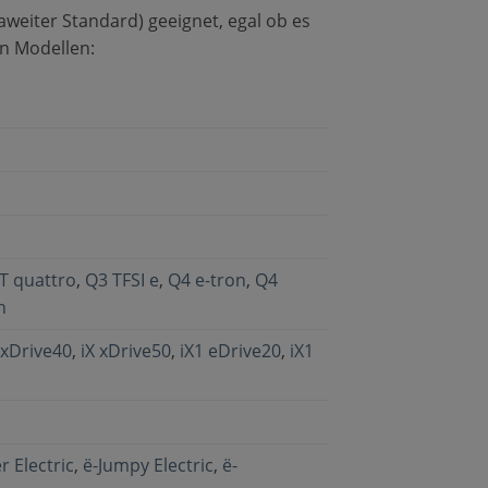
weiter Standard) geeignet, egal ob es
en Modellen:
T quattro
,
Q3 TFSI e
,
Q4 e-tron
,
Q4
n
 xDrive40
,
iX xDrive50
,
iX1 eDrive20
,
iX1
r Electric
,
ë-Jumpy Electric
,
ë-