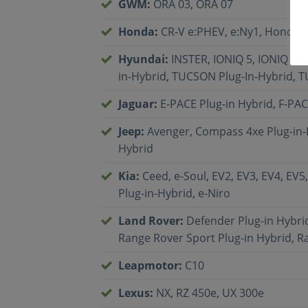
GWM
:
ORA 03
,
ORA 07
Honda
:
CR-V e:PHEV
,
e:Ny1
,
Honda 
Hyundai
:
INSTER
,
IONIQ 5
,
IONIQ 6
,
in-Hybrid
,
TUCSON Plug-In-Hybrid
,
T
Jaguar
:
E-PACE Plug-in Hybrid
,
F-PAC
Jeep
:
Avenger
,
Compass 4xe Plug-in-
Hybrid
Kia
:
Ceed
,
e-Soul
,
EV2
,
EV3
,
EV4
,
EV5
Plug-in-Hybrid
,
e-Niro
Land Rover
:
Defender Plug-in Hybri
Range Rover Sport Plug-in Hybrid
,
Ra
Leapmotor
:
C10
Lexus
:
NX
,
RZ 450e
,
UX 300e