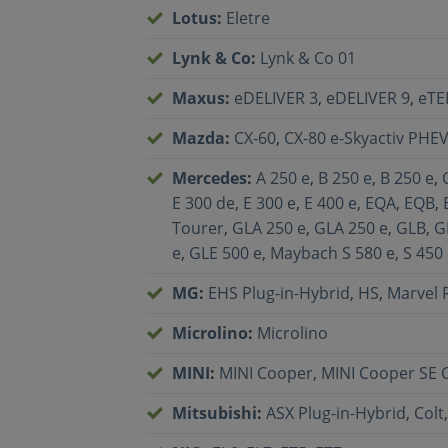
Lotus
:
Eletre
Lynk & Co
:
Lynk & Co 01
Maxus
:
eDELIVER 3
,
eDELIVER 9
,
eTE
Mazda
:
CX-60
,
CX-80 e-Skyactiv PHE
Mercedes
:
A 250 e
,
B 250 e
,
B 250 e
,
E 300 de
,
E 300 e
,
E 400 e
,
EQA
,
EQB
,
Tourer
,
GLA 250 e
,
GLA 250 e
,
GLB
,
G
e
,
GLE 500 e
,
Maybach S 580 e
,
S 450
MG
:
EHS Plug-in-Hybrid
,
HS
,
Marvel R
Microlino
:
Microlino
MINI
:
MINI Cooper
,
MINI Cooper SE 
Mitsubishi
:
ASX Plug-in-Hybrid
,
Colt