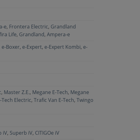
a-e
,
Frontera Electric
,
Grandland
ira Life
,
Grandland
,
Ampera-e
,
e-Boxer
,
e-Expert
,
e-Expert Kombi
,
e-
c
,
Master Z.E.
,
Megane E-Tech
,
Megane
-Tech Electric
,
Trafic Van E-Tech
,
Twingo
 iV
,
Superb iV
,
CITIGOe iV