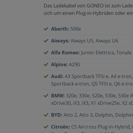
Das Ladekabel von GONEO ist zum Laden 
sich um einen Plug-in-Hybriden oder ein
Abarth
:
500e
Aiways
:
Aiways U5
,
Aiways U6
Alfa Romeo
:
Junior Elettrica
,
Tonale 
Alpine
:
A290
Audi
:
A3 Sportback TFSI e
,
A4 e-tron
Sportback e‐tron
,
Q5 TFSI e
,
Q6 e-tro
BMW
:
320e
,
330e
,
520e
,
530e
,
530e 
xDrive30
,
iX3
,
iX3
,
X1 xDrive25e
,
X2 x
BYD
:
Atto 2
,
Atto 3
,
Dolphin
,
Dolphin
Citroën
:
C5 Aircross Plug-in-Hybrid
,