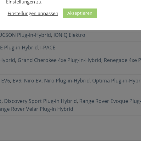
Einstellungen zu.
Akzeptieren
Einstellungen anpassen
e
IONIQ 9
,
IONIQ Plug-in-Hybrid
,
KONA Elektro
,
KONA Elektro
,
S
UCSON Plug-In-Hybrid
,
IONIQ Elektro
E Plug-in Hybrid
,
I-PACE
Hybrid
,
Grand Cherokee 4xe Plug-in-Hybrid
,
Renegade 4xe P
,
EV6
,
EV9
,
Niro EV
,
Niro Plug-in-Hybrid
,
Optima Plug-in-Hybr
d
,
Discovery Sport Plug-in Hybrid
,
Range Rover Evoque Plug-
nge Rover Velar Plug-in Hybrid