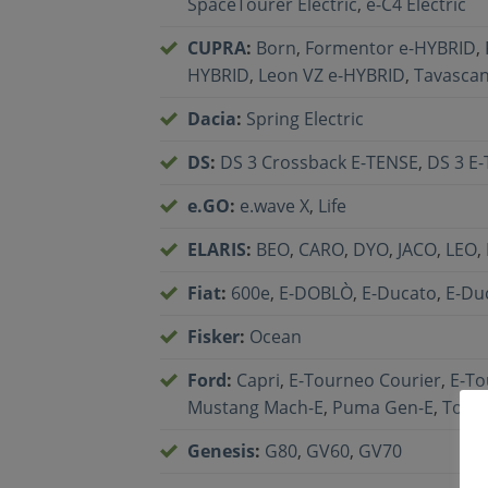
SpaceTourer Electric
,
ë-C4 Electric
CUPRA
:
Born
,
Formentor e-HYBRID
,
HYBRID
,
Leon VZ e-HYBRID
,
Tavasca
Dacia
:
Spring Electric
DS
:
DS 3 Crossback E-TENSE
,
DS 3 E
e.GO
:
e.wave X
,
Life
ELARIS
:
BEO
,
CARO
,
DYO
,
JACO
,
LEO
,
Fiat
:
600e
,
E-DOBLÒ
,
E-Ducato
,
E-Du
Fisker
:
Ocean
Ford
:
Capri
,
E-Tourneo Courier
,
E-T
Mustang Mach-E
,
Puma Gen-E
,
Tourn
Genesis
:
G80
,
GV60
,
GV70