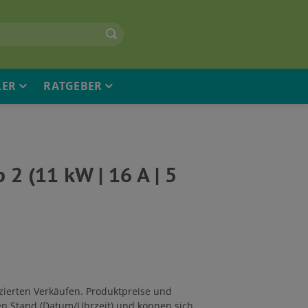
LER
RATGEBER
2 (11 kW | 16 A | 5
zierten Verkäufen. Produktpreise und
n Stand (Datum/Uhrzeit) und können sich