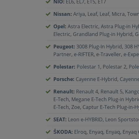
NIO
:
EL6
,
EL7
,
ET5
,
ET7
Nissan
:
Ariya
,
Leaf
,
Leaf
,
Micra
,
Town
Opel
:
Astra Electric
,
Astra Plug-in Hy
Electric
,
Grandland Plug-in Hybrid
,
G
Peugeot
:
3008 Plug-In Hybrid
,
308 H
Partner
,
e-RIFTER
,
e-Traveller
,
e-Expe
Polestar
:
Polestar 1
,
Polestar 2
,
Pole
Porsche
:
Cayenne E-Hybrid
,
Cayenne
Renault
:
Renault 4
,
Renault 5
,
Kango
E-Tech
,
Megane E-Tech Plug-in Hybri
E-Tech
,
Zoe
,
Captur E-Tech Plug-in-H
SEAT
:
Leon e-HYBRID
,
Leon Sportsto
ŠKODA
:
Elroq
,
Enyaq
,
Enyaq
,
Enyaq 