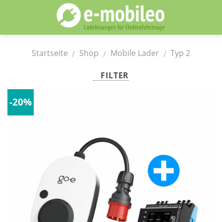
Skip
to
content
Startseite
Shop
Mobile Lader
Typ 2
/
/
/
FILTER
-20%