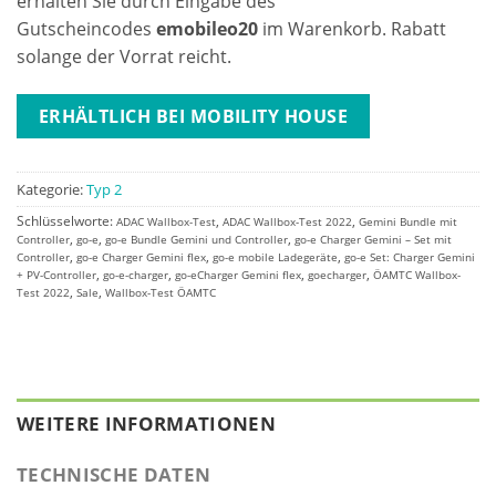
erhalten Sie durch Eingabe des
Gutscheincodes
emobileo20
im Warenkorb. Rabatt
solange der Vorrat reicht.
ERHÄLTLICH BEI MOBILITY HOUSE
Kategorie:
Typ 2
Schlüsselworte:
,
,
ADAC Wallbox-Test
ADAC Wallbox-Test 2022
Gemini Bundle mit
,
,
,
Controller
go-e
go-e Bundle Gemini und Controller
go-e Charger Gemini – Set mit
,
,
,
Controller
go-e Charger Gemini flex
go-e mobile Ladegeräte
go-e Set: Charger Gemini
,
,
,
,
+ PV-Controller
go-e-charger
go-eCharger Gemini flex
goecharger
ÖAMTC Wallbox-
,
,
Test 2022
Sale
Wallbox-Test ÖAMTC
WEITERE INFORMATIONEN
TECHNISCHE DATEN