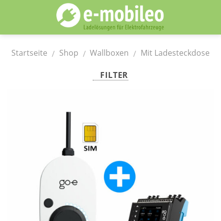
Skip
to
content
Startseite
Shop
Wallboxen
Mit Ladesteckdose
/
/
/
FILTER