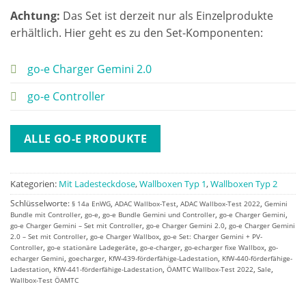
Achtung:
Das Set ist derzeit nur als Einzelprodukte
erhältlich. Hier geht es zu den Set-Komponenten:
go-e Charger Gemini 2.0
go-e Controller
ALLE GO-E PRODUKTE
Kategorien:
Mit Ladesteckdose
,
Wallboxen Typ 1
,
Wallboxen Typ 2
Schlüsselworte:
,
,
,
§ 14a EnWG
ADAC Wallbox-Test
ADAC Wallbox-Test 2022
Gemini
,
,
,
,
Bundle mit Controller
go-e
go-e Bundle Gemini und Controller
go-e Charger Gemini
,
,
go-e Charger Gemini – Set mit Controller
go-e Charger Gemini 2.0
go-e Charger Gemini
,
,
2.0 – Set mit Controller
go-e Charger Wallbox
go-e Set: Charger Gemini + PV-
,
,
,
,
Controller
go-e stationäre Ladegeräte
go-e-charger
go-echarger fixe Wallbox
go-
,
,
,
echarger Gemini
goecharger
KfW-439-förderfähige-Ladestation
KfW-440-förderfähige-
,
,
,
,
Ladestation
KfW-441-förderfähige-Ladestation
ÖAMTC Wallbox-Test 2022
Sale
Wallbox-Test ÖAMTC