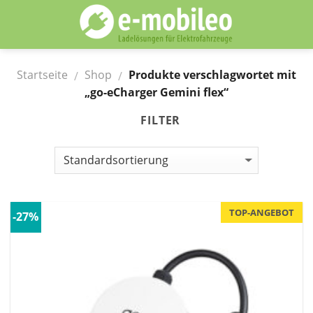
Skip
to
content
Startseite
Shop
Produkte verschlagwortet mit
/
/
„go-eCharger Gemini flex“
FILTER
TOP-ANGEBOT
-27%