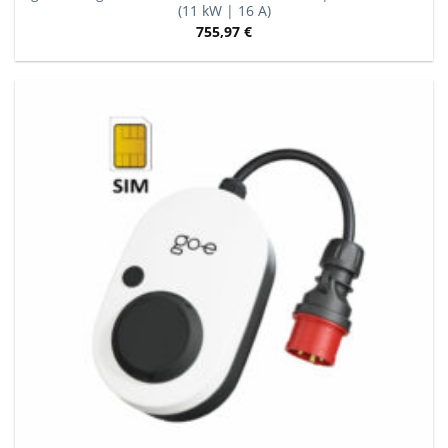
(11 kW | 16 A)
755,97
€