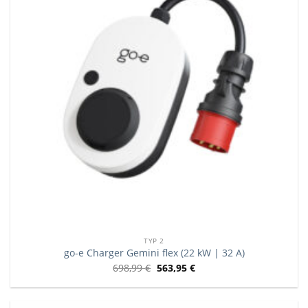
TYP 2
go-e Charger Gemini flex (22 kW | 32 A)
698,99
€
563,95
€