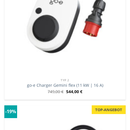
TYP 2
go-e Charger Gemini flex (11 kW | 16 A)
749,00
€
544,00
€
TOP-ANGEBOT
-19%