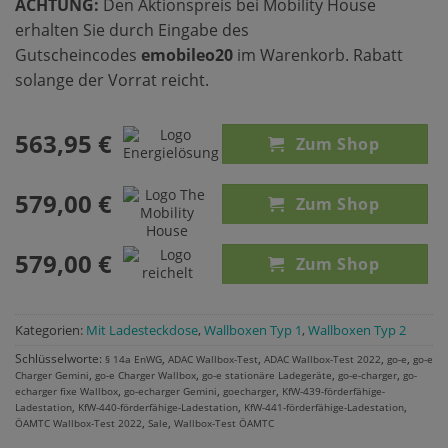
ACHTUNG:
Den Aktionspreis bei Mobility House
erhalten Sie durch Eingabe des
Gutscheincodes
emobileo20
im Warenkorb. Rabatt
solange der Vorrat reicht.
563,95 €
Zum Shop
579,00 €
Zum Shop
579,00 €
Zum Shop
Kategorien:
Mit Ladesteckdose
,
Wallboxen Typ 1
,
Wallboxen Typ 2
Schlüsselworte:
,
,
,
,
§ 14a EnWG
ADAC Wallbox-Test
ADAC Wallbox-Test 2022
go-e
go-e
,
,
,
,
Charger Gemini
go-e Charger Wallbox
go-e stationäre Ladegeräte
go-e-charger
go-
,
,
,
echarger fixe Wallbox
go-echarger Gemini
goecharger
KfW-439-förderfähige-
,
,
,
Ladestation
KfW-440-förderfähige-Ladestation
KfW-441-förderfähige-Ladestation
,
,
ÖAMTC Wallbox-Test 2022
Sale
Wallbox-Test ÖAMTC