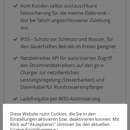
Vom Kunden selbst austauschbare
Feinsicherung für die interne Elektronik –
löst bei falsch angeschlossener Zuleitung
aus
IP55 – Schutz vor Schmutz und Wasser, für
den dauerhaften Betrieb im Freien geeignet
Netzbetreiber API für autorisierten Zugriff
des Stromnetzbetreibers auf den go-e
Charger zur netzdienlichen
Leistungsregelung (Steuerbarkeit) und
Datenkabel für Rundsteuerempfänger
Ladefreigabe per RFID-Autorisierung
Verriegelung des Ladekabels
Diese Website nutzt Cookies, die Sie in den
(Diebstahlsicherung)
Einstellungen aktivieren bzw. deaktivieren können. Mit
Klick auf "Akzeptieren" stimmen Sie den aktuellen
Cookie-Einstellungen zu.