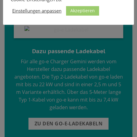
Akzeptieren
Einstellungen anpassen
Dazu passende Ladekabel
Für alle go-e Charger Gemini werden vom
Hersteller dazu passende Ladekabel
angeboten. Die Typ 2-Ladekabel von go-e laden
mit bis zu 22 kW und sind in einer 2,5 m und 5
m Variante erhältlich. Über das 5-Meter lange
Typ 1-Kabel von go-e kann mit bis zu 7,4 kW
geladen werden.
ZU DEN GO-E-LADEKABELN