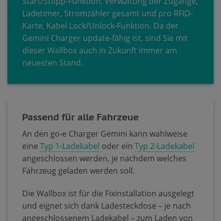
Start/Stopp-Funktion, Verwaltung der Zugänge,
Ladetimer, Stromzähler gesamt und pro RFID-
Karte, Kabel Lock/Unlock-Funktion. Da der
Gemini Charger update-fähig ist, sind Sie mit
dieser Wallbox auch in Zukunft immer am
neuesten Stand.
Passend für alle Fahrzeue
An den go-e Charger Gemini kann wahlweise
eine
Typ 1-Ladekabel
oder ein
Typ 2-Ladekabel
angeschlossen werden, je nachdem welches
Fahrzeug geladen werden soll.
Die Wallbox ist für die Fixinstallation ausgelegt
und eignet sich dank Ladesteckdose – je nach
angeschlossenem Ladekabel – zum Laden von