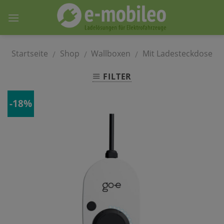
Skip
to
content
Startseite
Shop
Wallboxen
Mit Ladesteckdose
/
/
/
FILTER
-18%