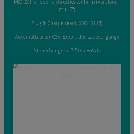
MID-Zähler oder eichrechtskonform (Versionen
mit "E")
Plug & Charge ready (ISO15118)
Automatisierter CSV-Export der Ladevorgänge
Steuerbar gemäß §14a EnWG