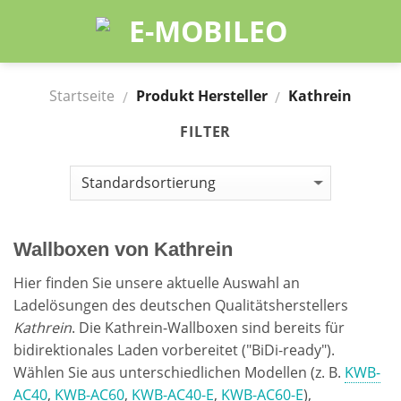
Skip
to
content
Startseite
Produkt Hersteller
Kathrein
/
/
FILTER
Wallboxen von Kathrein
Hier finden Sie unsere aktuelle Auswahl an
Ladelösungen des deutschen Qualitätsherstellers
Kathrein
. Die Kathrein-Wallboxen sind bereits für
bidirektionales Laden vorbereitet ("BiDi-ready").
Wählen Sie aus unterschiedlichen Modellen (z. B.
KWB-
AC40
,
KWB-AC60
,
KWB-AC40-E
,
KWB-AC60-E
),