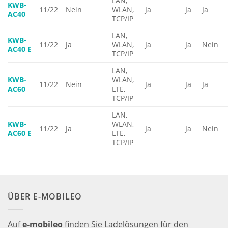
LAN,
KWB-
11/22
Nein
WLAN,
Ja
Ja
Ja
AC40
TCP/IP
LAN,
KWB-
11/22
Ja
WLAN,
Ja
Ja
Nein
AC40 E
TCP/IP
LAN,
KWB-
WLAN,
11/22
Nein
Ja
Ja
Ja
AC60
LTE,
TCP/IP
LAN,
KWB-
WLAN,
11/22
Ja
Ja
Ja
Nein
AC60 E
LTE,
TCP/IP
ÜBER E-MOBILEO
Auf
e-mobileo
finden Sie Ladelösungen für den