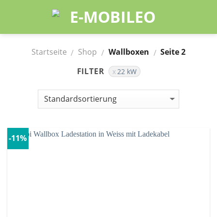
Skip
to
content
Startseite
Shop
Wallboxen
Seite 2
/
/
/
FILTER
22 kW
-11%