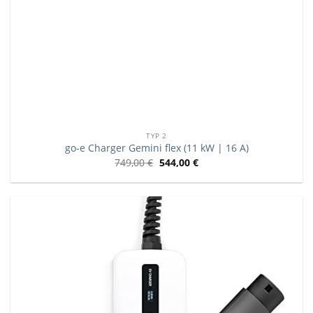
TYP 2
go-e Charger Gemini flex (11 kW | 16 A)
749,00
€
544,00
€