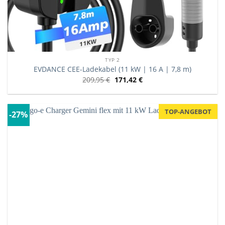
TYP 2
EVDANCE CEE-Ladekabel (11 kW | 16 A | 7,8 m)
209,95
€
171,42
€
TOP-ANGEBOT
-27%