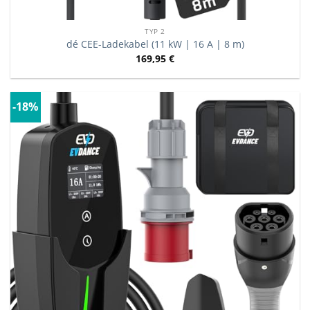
TYP 2
dé CEE-Ladekabel (11 kW | 16 A | 8 m)
169,95
€
-18%