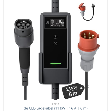
TYP 2
dé CEE-Ladekabel (11 kW | 16 A | 6 m)