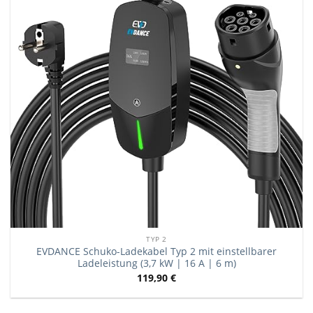
TYP 2
EVDANCE Schuko-Ladekabel Typ 2 mit einstellbarer
Ladeleistung (3,7 kW | 16 A | 6 m)
119,90
€