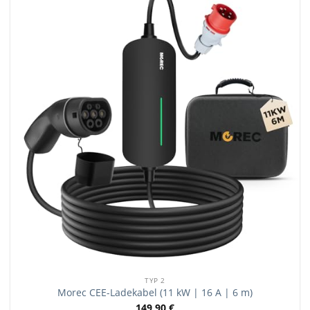
TYP 2
Morec CEE-Ladekabel (11 kW | 16 A | 6 m)
149,90
€