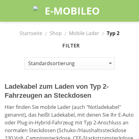
Skip
to
content
Startseite
Shop
Mobile Lader
Typ 2
/
/
/
FILTER
Ladekabel zum Laden von Typ 2-
Fahrzeugen an Steckdosen
Hier finden Sie mobile Lader (auch "Notladekabel"
genannt), das heißt Ladekabel, mit denen Sie Ihr E-Auto
oder Plug-in-Hybrid-Fahrzeug mit Typ 2-Anschluss an
normalen Steckdosen (Schuko-/Haushaltssteckdose
230 Volt, Campingsteckdose, CEE-Starkstromsteckdose