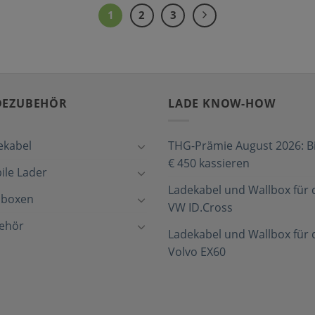
1
2
3
DEZUBEHÖR
LADE KNOW-HOW
ekabel
THG-Prämie August 2026: Bi
€ 450 kassieren
ile Lader
Ladekabel und Wallbox für 
lboxen
VW ID.Cross
ehör
Ladekabel und Wallbox für 
Volvo EX60