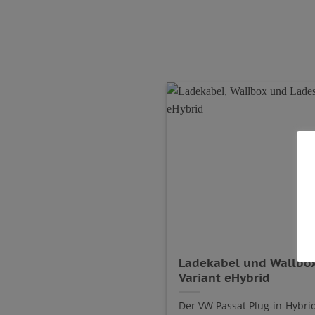
Ladekabel und Wallbox
Variant eHybrid
Der VW Passat Plug-in-Hybrid