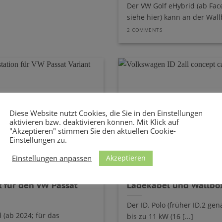
Der VW Golf eHybrid (ab Fac
siehe hier) kann an der Wall
2 COMMENTS
Diese Website nutzt Cookies, die Sie in den Einstellungen
aktivieren bzw. deaktivieren können. Mit Klick auf
"Akzeptieren" stimmen Sie den aktuellen Cookie-
Einstellungen zu.
Akzeptieren
Einstellungen anpassen
 für den VW Passat
Ladekabel und Wallbox
Der ID. Polo (früher ID.2 ge
 (ab 2024; für das
bis zu 11 kW (16 [...]