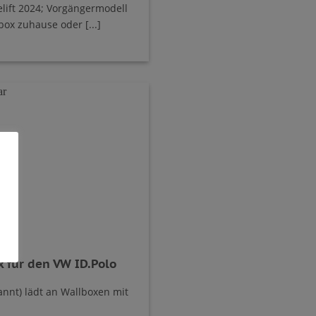
elift 2024; Vorgängermodell
box zuhause oder [...]
 für den VW ID.Polo
nannt) lädt an Wallboxen mit