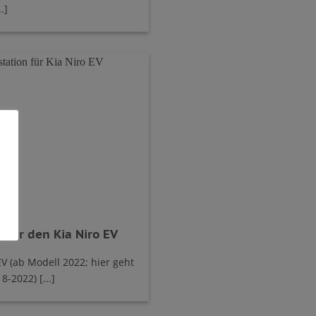
.]
 für den Kia Niro EV
EV (ab Modell 2022; hier geht
-2022) [...]