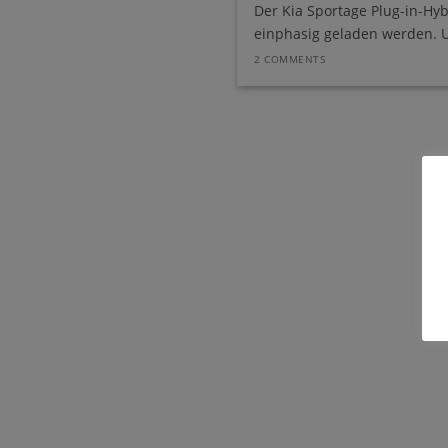
Der Kia Sportage Plug-in-Hyb
einphasig geladen werden. Um
2 COMMENTS