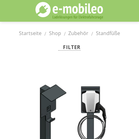
Skip
to
content
Startseite
Shop
Zubehör
Standfüße
/
/
/
FILTER