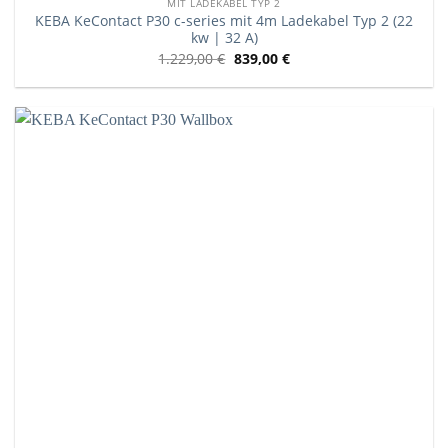
MIT LADEKABEL TYP 2
KEBA KeContact P30 c-series mit 4m Ladekabel Typ 2 (22
kw | 32 A)
1.229,00
€
839,00
€