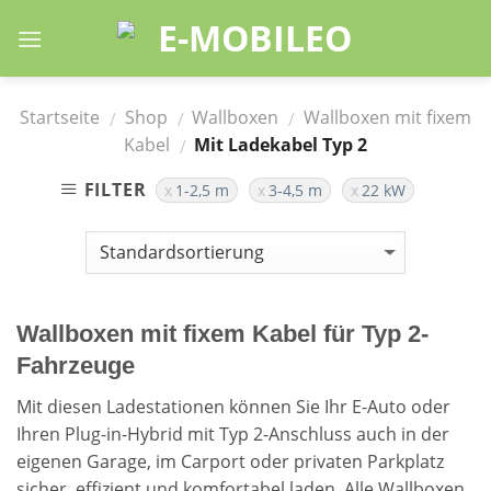
Skip
to
content
Startseite
Shop
Wallboxen
Wallboxen mit fixem
/
/
/
Kabel
Mit Ladekabel Typ 2
/
FILTER
1-2,5 m
3-4,5 m
22 kW
Wallboxen mit fixem Kabel für Typ 2-
Fahrzeuge
Mit diesen Ladestationen können Sie Ihr E-Auto oder
Ihren Plug-in-Hybrid mit Typ 2-Anschluss auch in der
eigenen Garage, im Carport oder privaten Parkplatz
sicher, effizient und komfortabel laden. Alle Wallboxen