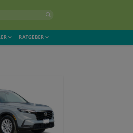
LER
RATGEBER
N