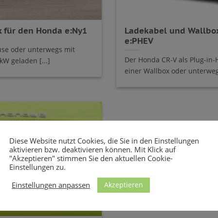
 für den Honda e:Ny1
Ladekabel und Wallbox
e:PHEV
se oder unterwegs mit
Der Honda CR-V als Plug-in
kW geladen [...]
einer Wallbox oder unterwegs
Diese Website nutzt Cookies, die Sie in den Einstellungen
aktivieren bzw. deaktivieren können. Mit Klick auf
"Akzeptieren" stimmen Sie den aktuellen Cookie-
Einstellungen zu.
Akzeptieren
Einstellungen anpassen