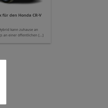
 für den Honda CR-V
-Hybrid kann zuhause an
 an einer öffentlichen [...]