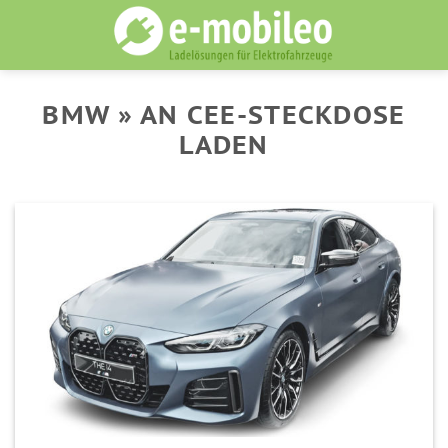
Skip
to
content
BMW » AN CEE-STECKDOSE
LADEN