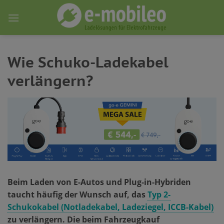
Skip
to
content
Wie Schuko-Ladekabel
verlängern?
Beim Laden von E-Autos und Plug-in-Hybriden
taucht häufig der Wunsch auf, das
Typ 2-
Schukokabel (Notladekabel, Ladeziegel, ICCB-Kabel)
zu verlängern. Die beim Fahrzeugkauf