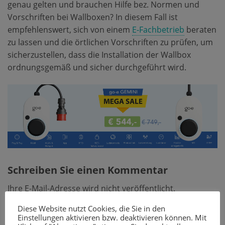
genau gelten und brauchen Hilfe bez. Normen und
Vorschriften bei Wallboxen? In diesem Fall ist
empfehlenswert, sich von einem
E-Fachbetrieb
beraten
zu lassen und die örtlichen Vorschriften zu prüfen, um
sicherzustellen, dass die Installation der Wallbox
ordnungsgemäß und sicher durchgeführt wird.
Schreiben Sie einen Kommentar
Ihre E-Mail-Adresse wird nicht veröffentlicht.
Erforderliche Felder sind mit
*
markiert.
Diese Website nutzt Cookies, die Sie in den
Einstellungen aktivieren bzw. deaktivieren können. Mit
Kommentar