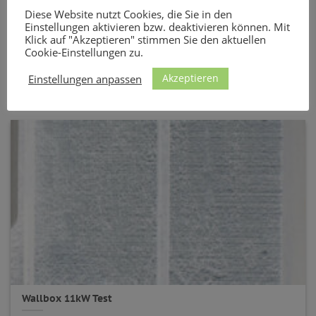
Diese Website nutzt Cookies, die Sie in den
Einstellungen aktivieren bzw. deaktivieren können. Mit
Wallbox 22kW Test
Klick auf "Akzeptieren" stimmen Sie den aktuellen
Cookie-Einstellungen zu.
Wallbox mit 22 kW im Test 2026 Wer sein E-Auto
möglichst schnell und effizient laden [...]
Akzeptieren
Einstellungen anpassen
Wallbox 11kW Test