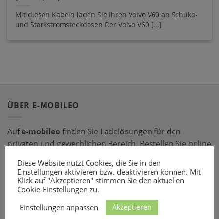
Mit diesen Kabeln laden Sie Ihren Volvo V60 an Schuko-
und Starkstromsteckdosen Der Volvo V60 [...]
ÜBER E-MOBILEO
Auf
e-mobileo
finden Sie Ladelösungen für den
privaten und gewerblichen Bereich. Bestellen Sie online
bei einem unserer zahlreichen Partner – mit dem
Diese Website nutzt Cookies, die Sie in den
passenden Ladeequipment sind Sie für jede Situation
Einstellungen aktivieren bzw. deaktivieren können. Mit
gerüstet!
Klick auf "Akzeptieren" stimmen Sie den aktuellen
Cookie-Einstellungen zu.
LADEZUBEHÖR
Akzeptieren
Einstellungen anpassen