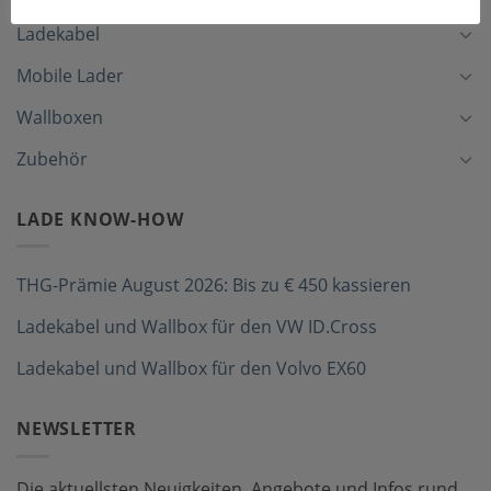
Ladekabel
Mobile Lader
Wallboxen
Zubehör
LADE KNOW-HOW
THG-Prämie August 2026: Bis zu € 450 kassieren
Ladekabel und Wallbox für den VW ID.Cross
Ladekabel und Wallbox für den Volvo EX60
NEWSLETTER
Die aktuellsten Neuigkeiten, Angebote und Infos rund