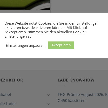
ekabel Wallbox und
Diese Website nutzt Cookies, die Sie in den Einstellungen
aktivieren bzw. deaktivieren können. Mit Klick auf
 passend für den Škoda
"Akzeptieren" stimmen Sie den aktuellen Cookie-
 [...]
Einstellungen zu.
Akzeptieren
Einstellungen anpassen
DEZUBEHÖR
LADE KNOW-HOW
ekabel
THG-Prämie August 2026: Bi
€ 450 kassieren
ile Lader