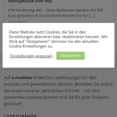
Wohngebäude (KfW 440)
KfW Förderung 440 – Diese Wallboxen werden mit 900
Euro gefördert In Deutschland können Sie für [...]
14 COMMENTS
Diese Website nutzt Cookies, die Sie in den
Einstellungen aktivieren bzw. deaktivieren können. Mit
Klick auf "Akzeptieren" stimmen Sie den aktuellen
Cookie-Einstellungen zu.
Akzeptieren
Einstellungen anpassen
ÜBER E-MOBILEO
Auf
e-mobileo
finden Sie Ladelösungen für den
privaten und gewerblichen Bereich. Bestellen Sie online
bei einem unserer zahlreichen Partner – mit dem
passenden Ladeequipment sind Sie für jede Situation
gerüstet!
LADEZUBEHÖR