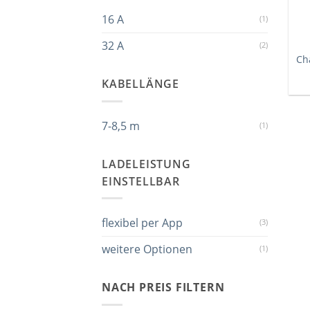
16 A
(1)
32 A
(2)
Ch
KABELLÄNGE
7-8,5 m
(1)
LADELEISTUNG
EINSTELLBAR
flexibel per App
(3)
weitere Optionen
(1)
NACH PREIS FILTERN