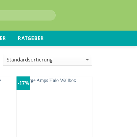
ER
RATGEBER
-17%