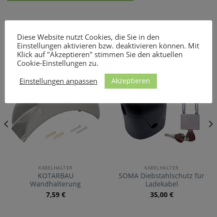
Diese Website nutzt Cookies, die Sie in den
ÄHNLICHE PRODUKTE
Einstellungen aktivieren bzw. deaktivieren können. Mit
Klick auf "Akzeptieren" stimmen Sie den aktuellen
Cookie-Einstellungen zu.
Akzeptieren
Einstellungen anpassen
KABELHALTER
KABELHALTER
KOTARBAU
SOMA Diebstahlschutz für
Wandhalterung
Ladekabel
7,59
€
35,00
€