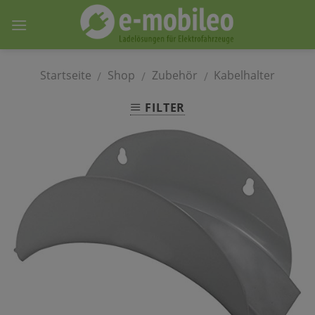
Skip
to
content
Startseite
Shop
Zubehör
Kabelhalter
/
/
/
FILTER