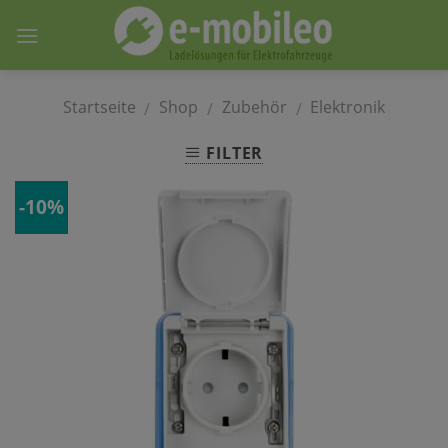
Skip
to
content
Startseite
Shop
Zubehör
Elektronik
/
/
/
FILTER
-10%