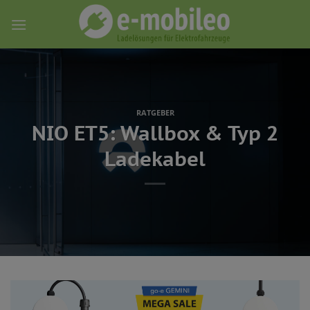
Skip
to
content
RATGEBER
NIO ET5: Wallbox & Typ 2
Ladekabel