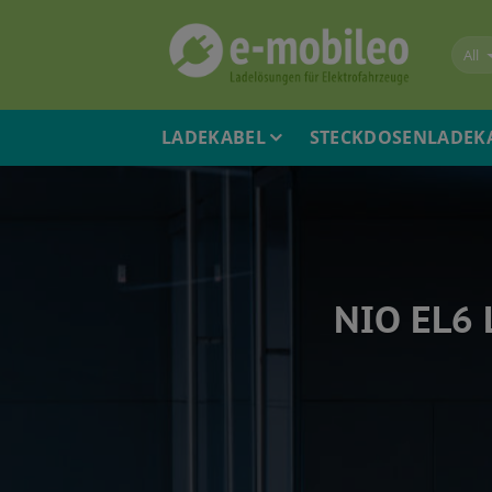
Skip
to
content
LADEKABEL
STECKDOSENLADEK
NIO EL6 