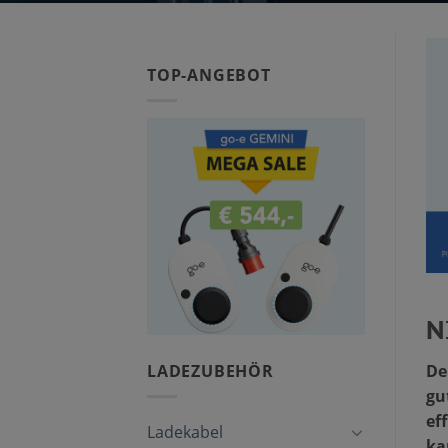
TOP-ANGEBOT
N
De
LADEZUBEHÖR
gu
ef
Ladekabel
ka