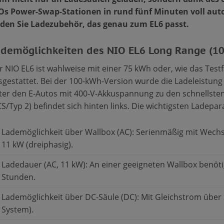
Os Power-Swap-Stationen in rund fünf Minuten voll auto
nden Sie Ladezubehör, das genau zum EL6 passt.
demöglichkeiten des NIO EL6 Long Range (1
r NIO EL6 ist wahlweise mit einer 75 kWh oder, wie das Test
sgestattet. Bei der 100-kWh-Version wurde die Ladeleistung 
ter den E-Autos mit 400-V-Akkuspannung zu den schnellsten
CS/Typ 2) befindet sich hinten links. Die wichtigsten Ladepa
Lademöglichkeit über Wallbox (AC): Serienmäßig mit Wechs
11 kW (dreiphasig).
Ladedauer (AC, 11 kW): An einer geeigneten Wallbox benöti
Stunden.
Lademöglichkeit über DC-Säule (DC): Mit Gleichstrom über
System).