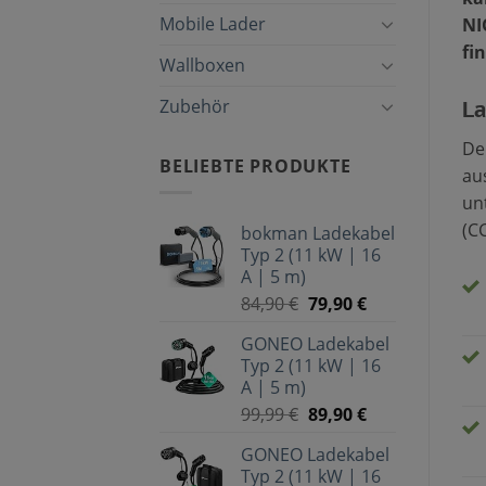
Mobile Lader
NI
fi
Wallboxen
Zubehör
La
De
BELIEBTE PRODUKTE
au
un
(C
bokman Ladekabel
Typ 2 (11 kW | 16
A | 5 m)
84,90
€
79,90
€
GONEO Ladekabel
Typ 2 (11 kW | 16
A | 5 m)
99,99
€
89,90
€
GONEO Ladekabel
Typ 2 (11 kW | 16