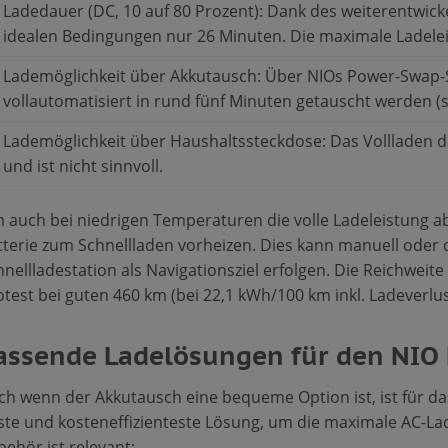
Ladedauer (DC, 10 auf 80 Prozent): Dank des weiterentwic
idealen Bedingungen nur 26 Minuten. Die maximale Ladelei
Lademöglichkeit über Akkutausch: Über NIOs Power-Swap-
vollautomatisiert in rund fünf Minuten getauscht werden (s
Lademöglichkeit über Haushaltssteckdose: Das Vollladen dau
und ist nicht sinnvoll.
 auch bei niedrigen Temperaturen die volle Ladeleistung a
tterie zum Schnellladen vorheizen. Dies kann manuell oder 
nellladestation als Navigationsziel erfolgen. Die Reichweit
otest bei guten 460 km (bei 22,1 kWh/100 km inkl. Ladeverlus
assende Ladelösungen für den NIO
ch wenn der Akkutausch eine bequeme Option ist, ist für da
ste und kosteneffizienteste Lösung, um die maximale AC-La
ehör ist relevant: