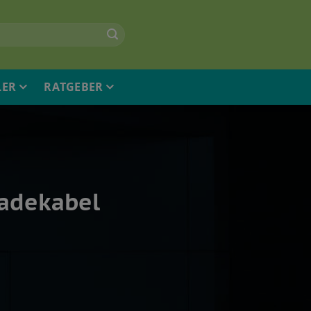
LER
RATGEBER
Ladekabel