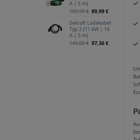
A | 5 m)
109,99
€
89,99
€
Sekraft Ladekabel
Typ 2 (11 kW | 16
A | 5 m)
149,00
€
97,36
€
Um
Ba
Sch
Ec
P
Au
be
Zub