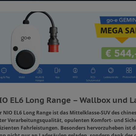
IO EL6 Long Range – Wallbox und L
r NIO EL6 Long Range ist das Mittelklasse-SUV des chine
ter Verarbeitungsqualität, opulenten Komfort- und Sic
fizienten Fahrleistungen. Besonders hervorzuheben ist di
nn nicht nur an Ladesäulen geladen, sondern dank des