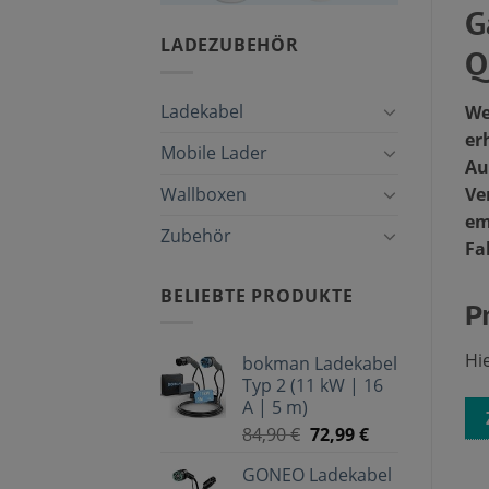
G
LADEZUBEHÖR
Q
Ladekabel
We
er
Mobile Lader
Au
Wallboxen
Ve
em
Zubehör
Fa
BELIEBTE PRODUKTE
P
Hi
bokman Ladekabel
Typ 2 (11 kW | 16
A | 5 m)
84,90
€
72,99
€
GONEO Ladekabel