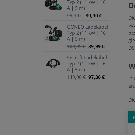
Typ 2 (11 kW | 16
D
A | 5 m)
99,99
€
89,90
€
Di
GA
GONEO Ladekabel
be
Typ 2 (11 kW | 16
A | 5 m)
gl
109,99
€
89,99
€
DS
Sekraft Ladekabel
Typ 2 (11 kW | 16
W
A | 5 m)
149,00
€
97,36
€
In
an
Di