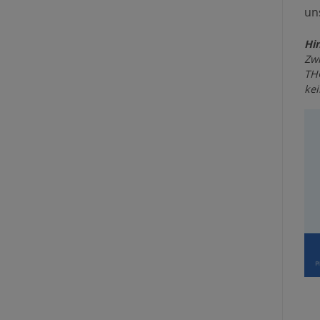
un
Hin
Zwi
THG
kei