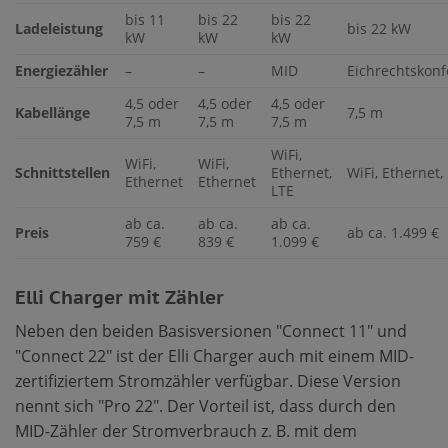
bis 11
bis 22
bis 22
Ladeleistung
bis 22 kW
kW
kW
kW
Energiezähler
–
–
MID
Eichrechtskon
4,5 oder
4,5 oder
4,5 oder
Kabellänge
7,5 m
7,5 m
7,5 m
7,5 m
WiFi,
WiFi,
WiFi,
Schnittstellen
Ethernet,
WiFi, Ethernet,
Ethernet
Ethernet
LTE
ab ca.
ab ca.
ab ca.
Preis
ab ca. 1.499 €
759 €
839 €
1.099 €
Elli Charger mit Zähler
Neben den beiden Basisversionen "Connect 11″ und
"Connect 22″ ist der Elli Charger auch mit einem MID-
zertifiziertem Stromzähler verfügbar. Diese Version
nennt sich "Pro 22″. Der Vorteil ist, dass durch den
MID-Zähler der Stromverbrauch z. B. mit dem