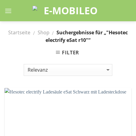
Skip
to
content
Startseite
Shop
Suchergebnisse für „"Hesotec
/
/
electrify eSat r10"“
FILTER