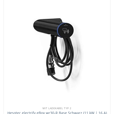
MIT LADEKABEL TYP 2
Hesotec electrify eBox wr30-R Base Schwarz (11 kW | 16 A)