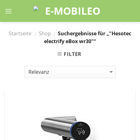
Skip
to
content
Startseite
Shop
Suchergebnisse für „"Hesotec
/
/
electrify eBox wr30"“
FILTER