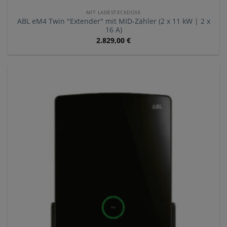
MIT LADESTECKDOSE
ABL eM4 Twin "Extender" mit MID-Zähler (2 x 11 kW | 2 x
16 A)
2.829,00
€