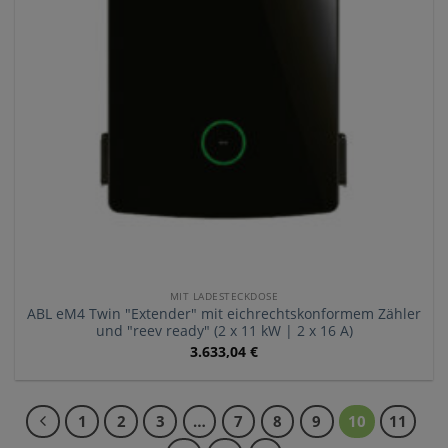
MIT LADESTECKDOSE
ABL eM4 Twin "Extender" mit eichrechtskonformem Zähler
und "reev ready" (2 x 11 kW | 2 x 16 A)
3.633,04
€
1
2
3
…
7
8
9
10
11