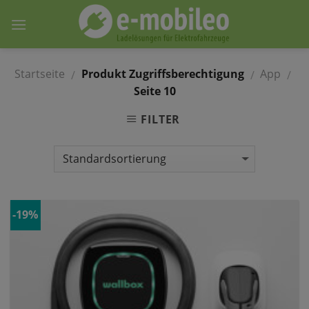
Skip
to
content
Startseite
Produkt Zugriffsberechtigung
App
/
/
/
Seite 10
FILTER
-19%