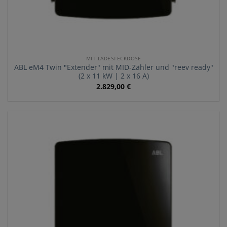
MIT LADESTECKDOSE
ABL eM4 Twin "Extender" mit MID-Zähler und "reev ready"
(2 x 11 kW | 2 x 16 A)
2.829,00
€