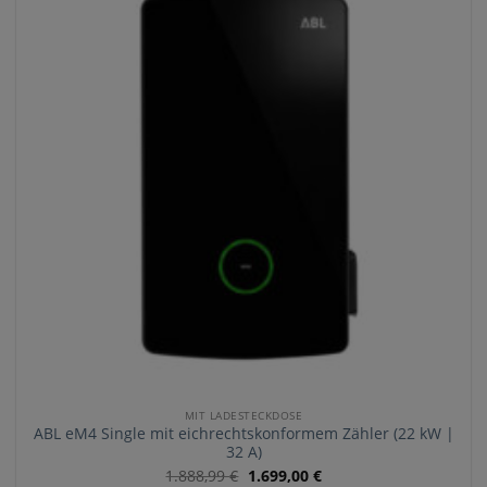
MIT LADESTECKDOSE
ABL eM4 Single mit eichrechtskonformem Zähler (22 kW |
32 A)
1.888,99
€
1.699,00
€