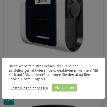
Diese Website nutzt Cookies, die Sie in den
Einstellungen aktivieren bzw. deaktivieren können. Mit
MIT LADESTECKDOSE
Klick auf "Akzeptieren" stimmen Sie den aktuellen
Circontrol eNext T (22 kW | 32 A)
Cookie-Einstellungen zu.
949,00
€
Akzeptieren
Einstellungen anpassen
-10%