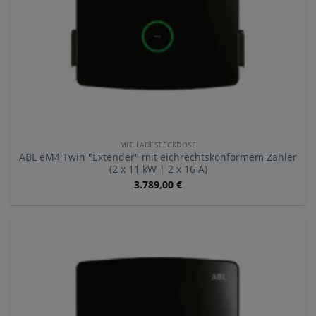
MIT LADESTECKDOSE
ABL eM4 Twin "Extender" mit eichrechtskonformem Zähler
(2 x 11 kW | 2 x 16 A)
3.789,00
€