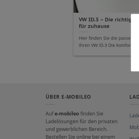
VW ID.3 – Die richtige 
für zuhause
Hier finden Sie die passende
Ihren VW ID.3 Die komfortabel
ÜBER E-MOBILEO
LA
Auf
e-mobileo
finden Sie
Lad
Ladelösungen für den privaten
Mob
und gewerblichen Bereich.
Bestellen Sie online bei einem