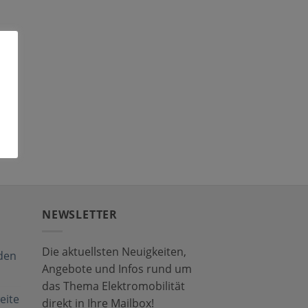
NEWSLETTER
Die aktuellsten Neuigkeiten,
den
Angebote und Infos rund um
das Thema Elektromobilität
eite
direkt in Ihre Mailbox!