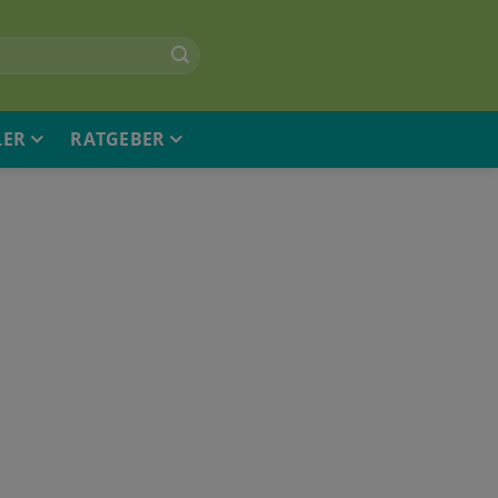
LER
RATGEBER
X