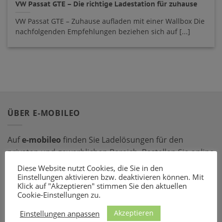
VW Passat GTE – Die richtige Ladestation für zuhause
VW Passat GTE – Zuhause aufladen mit einer Wallbox Die
nachfolgenden Empfehlungen beziehen sich auf [...]
ÜBER E-MOBILEO
Auf
e-mobileo
finden Sie Ladelösungen für den
privaten und gewerblichen Bereich. Bestellen Sie online
bei einem unserer zahlreichen Partner – mit dem
Diese Website nutzt Cookies, die Sie in den
passenden Ladeequipment sind Sie für jede Situation
Einstellungen aktivieren bzw. deaktivieren können. Mit
Klick auf "Akzeptieren" stimmen Sie den aktuellen
gerüstet!
Cookie-Einstellungen zu.
Akzeptieren
LADEZUBEHÖR
Einstellungen anpassen