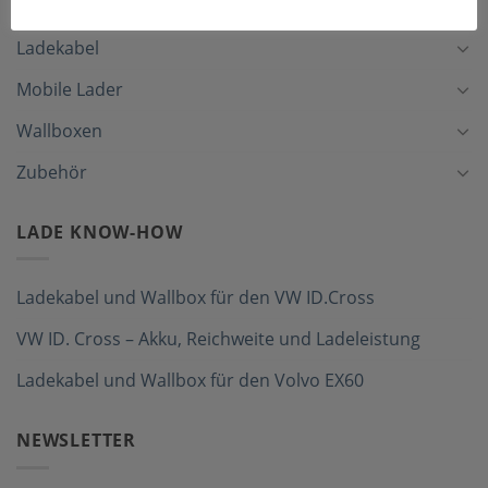
Ladekabel
Mobile Lader
Wallboxen
Zubehör
LADE KNOW-HOW
Ladekabel und Wallbox für den VW ID.Cross
VW ID. Cross – Akku, Reichweite und Ladeleistung
Ladekabel und Wallbox für den Volvo EX60
NEWSLETTER