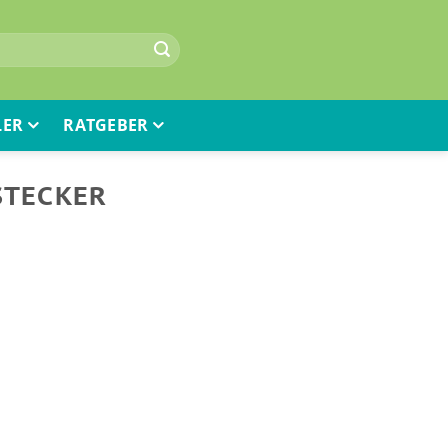
LER
RATGEBER
STECKER