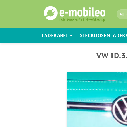
Skip
to
content
LADEKABEL
STECKDOSENLADEK
VW ID.