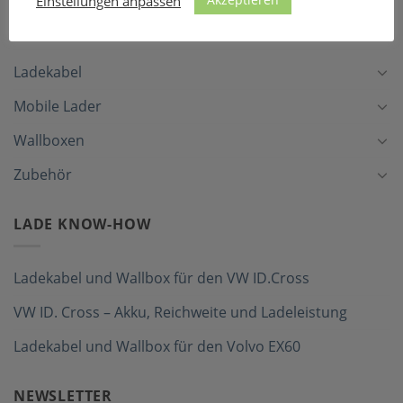
Einstellungen anpassen
LADEZUBEHÖR
Ladekabel
Mobile Lader
Wallboxen
Zubehör
LADE KNOW-HOW
Ladekabel und Wallbox für den VW ID.Cross
VW ID. Cross – Akku, Reichweite und Ladeleistung
Ladekabel und Wallbox für den Volvo EX60
NEWSLETTER