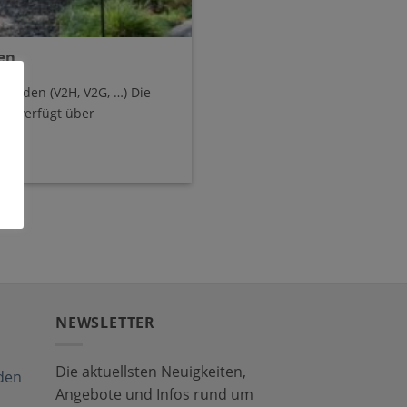
en
s Laden (V2H, V2G, …) Die
en verfügt über
NEWSLETTER
Die aktuellsten Neuigkeiten,
den
Angebote und Infos rund um