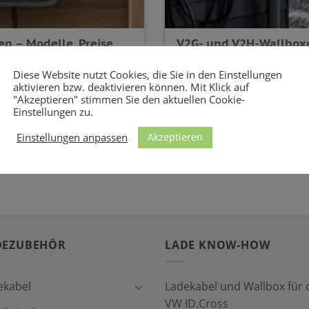
en – Modelle, Preise
V2G- und V2H-Wallbox
Wallboxen für bidirektionale
Diese Website nutzt Cookies, die Sie in den Einstellungen
it diesen Ladestationen
neue Generation an Wallbox
aktivieren bzw. deaktivieren können. Mit Klick auf
"Akzeptieren" stimmen Sie den aktuellen Cookie-
inem Stromspeicher Mit
bidirektionale [...]
Einstellungen zu.
18 COMMENTS
Akzeptieren
Einstellungen anpassen
DEZUBEHÖR
LADE KNOW-HOW
ekabel
Ladekabel und Wallbox für 
VW ID.Cross