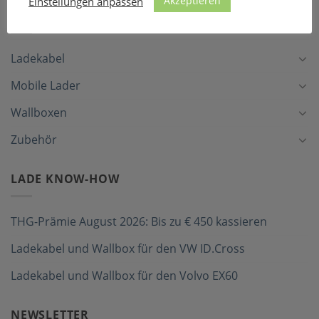
Akzeptieren
Einstellungen anpassen
LADEZUBEHÖR
Ladekabel
Mobile Lader
Wallboxen
Zubehör
LADE KNOW-HOW
THG-Prämie August 2026: Bis zu € 450 kassieren
Ladekabel und Wallbox für den VW ID.Cross
Ladekabel und Wallbox für den Volvo EX60
NEWSLETTER