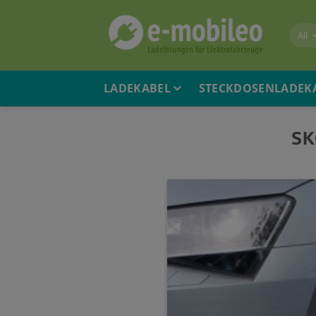
Skip
to
content
LADEKABEL
STECKDOSENLADEK
SK