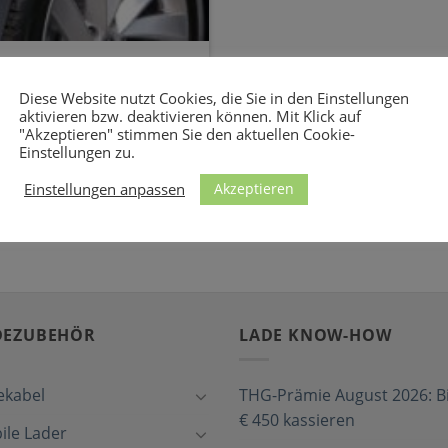
ekabel für Schuko- und
(CEE)
Diese Website nutzt Cookies, die Sie in den Einstellungen
aktivieren bzw. deaktivieren können. Mit Klick auf
oda Superb iV an
"Akzeptieren" stimmen Sie den aktuellen Cookie-
rkstrom Hinweis: Die
Einstellungen zu.
]
Akzeptieren
Einstellungen anpassen
DEZUBEHÖR
LADE KNOW-HOW
ekabel
THG-Prämie August 2026: Bi
€ 450 kassieren
ile Lader