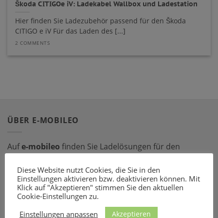
Škoda CITIGOe iV: Ladekabel Wallbox und Ladestation
Hier finden Sie Ladezubehör passend für den Škoda
CITIGO e iV Für das Laden des [...]
2 COMMENTS
ÜBER E-MOBILEO
Auf
e-mobileo
finden Sie Ladelösungen für den
privaten und gewerblichen Bereich. Bestellen Sie online
Diese Website nutzt Cookies, die Sie in den
bei einem unserer zahlreichen Partner – mit dem
Einstellungen aktivieren bzw. deaktivieren können. Mit
passenden Ladeequipment sind Sie für jede Situation
Klick auf "Akzeptieren" stimmen Sie den aktuellen
gerüstet!
Cookie-Einstellungen zu.
Akzeptieren
Einstellungen anpassen