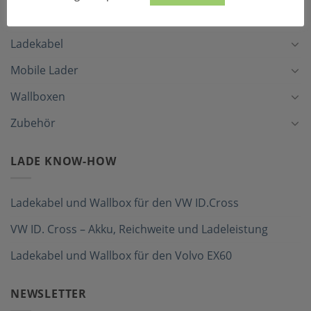
LADEZUBEHÖR
Ladekabel
Mobile Lader
Wallboxen
Zubehör
LADE KNOW-HOW
Ladekabel und Wallbox für den VW ID.Cross
VW ID. Cross – Akku, Reichweite und Ladeleistung
Ladekabel und Wallbox für den Volvo EX60
NEWSLETTER