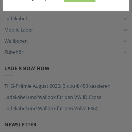
LADEZUBEHÖR
Ladekabel
Mobile Lader
Wallboxen
Zubehör
LADE KNOW-HOW
THG-Prämie August 2026: Bis zu € 450 kassieren
Ladekabel und Wallbox für den VW ID.Cross
Ladekabel und Wallbox für den Volvo EX60
NEWSLETTER