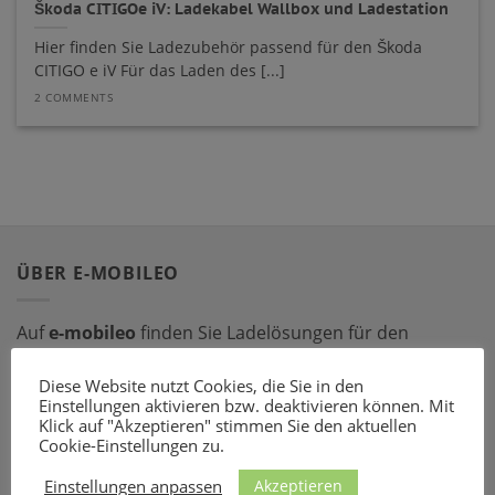
Škoda CITIGOe iV: Ladekabel Wallbox und Ladestation
Hier finden Sie Ladezubehör passend für den Škoda
CITIGO e iV Für das Laden des [...]
2 COMMENTS
ÜBER E-MOBILEO
Auf
e-mobileo
finden Sie Ladelösungen für den
privaten und gewerblichen Bereich. Bestellen Sie online
Diese Website nutzt Cookies, die Sie in den
bei einem unserer zahlreichen Partner – mit dem
Einstellungen aktivieren bzw. deaktivieren können. Mit
passenden Ladeequipment sind Sie für jede Situation
Klick auf "Akzeptieren" stimmen Sie den aktuellen
gerüstet!
Cookie-Einstellungen zu.
Akzeptieren
Einstellungen anpassen